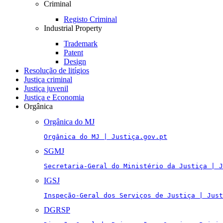
Criminal
Registo Criminal
Industrial Property
Trademark
Patent
Design
Resolução de litígios
Justiça criminal
Justiça juvenil
Justiça e Economia
Orgânica
Orgânica do MJ
Orgânica do MJ | Justiça.gov.pt
SGMJ
Secretaria-Geral do Ministério da Justiça | J
IGSJ
Inspeção-Geral dos Serviços de Justiça | Just
DGRSP