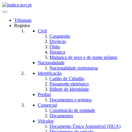
Toggle navigation
Tribunais
Registos
Civil
Casamento
Divórcio
Óbito
Herança
Mudança de sexo e de nome próprio
Nacionalidade
Nacionalidade portuguesa
Identificação
Cartão de Cidadão
Passaporte eletrónico
Bilhete de Identidade
Predial
Documentos e registos
Comercial
Constituição de entidade
Documentos
Veículos
Documento Único Automóvel (DUA)
Documentos do veículo