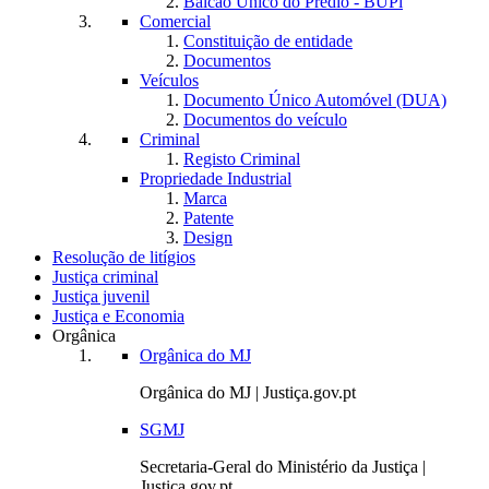
Balcão Único do Prédio - BUPi
Comercial
Constituição de entidade
Documentos
Veículos
Documento Único Automóvel (DUA)
Documentos do veículo
Criminal
Registo Criminal
Propriedade Industrial
Marca
Patente
Design
Resolução de litígios
Justiça criminal
Justiça juvenil
Justiça e Economia
Orgânica
Orgânica do MJ
Orgânica do MJ | Justiça.gov.pt
SGMJ
Secretaria-Geral do Ministério da Justiça |
Justiça.gov.pt