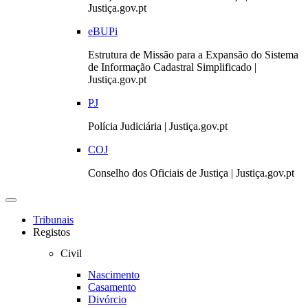
Justiça.gov.pt
eBUPi
Estrutura de Missão para a Expansão do Sistema
de Informação Cadastral Simplificado |
Justiça.gov.pt
PJ
Polícia Judiciária | Justiça.gov.pt
COJ
Conselho dos Oficiais de Justiça | Justiça.gov.pt
Toggle
navigation
Tribunais
Registos
Civil
Nascimento
Casamento
Divórcio