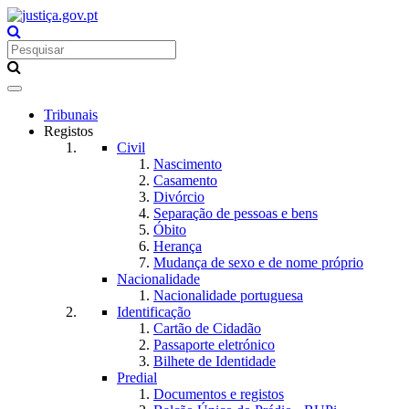
Toggle
navigation
Tribunais
Registos
Civil
Nascimento
Casamento
Divórcio
Separação de pessoas e bens
Óbito
Herança
Mudança de sexo e de nome próprio
Nacionalidade
Nacionalidade portuguesa
Identificação
Cartão de Cidadão
Passaporte eletrónico
Bilhete de Identidade
Predial
Documentos e registos