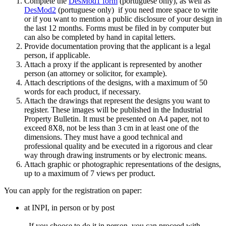
Complete the
DesMod1 form
(portuguese only), as well as
DesMod2
(portuguese only) if you need more space to write
or if you want to mention a public disclosure of your design in
the last 12 months. Forms must be filed in by computer but
can also be completed by hand in capital letters.
Provide documentation proving that the applicant is a legal
person, if applicable.
Attach a proxy if the applicant is represented by another
person (an attorney or solicitor, for example).
Attach descriptions of the designs, with a maximum of 50
words for each product, if necessary.
Attach the drawings that represent the designs you want to
register. These images will be published in the Industrial
Property Bulletin. It must be presented on A4 paper, not to
exceed 8X8, not be less than 3 cm in at least one of the
dimensions. They must have a good technical and
professional quality and be executed in a rigorous and clear
way through drawing instruments or by electronic means.
Attach graphic or photographic representations of the designs,
up to a maximum of 7 views per product.
You can apply for the registration on paper:
at INPI, in person or by post
- If you choose to do it in person, you can proceed with