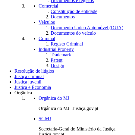
Documentos e registos
Comercial
Constituição de entidade
Documentos
Veículos
Documento Único Automóvel (DUA)
Documentos do veículo
Criminal
Registo Criminal
Industrial Property
Trademark
Patent
Design
Resolução de litígios
Justiça criminal
Justiça juvenil
Justiça e Economia
Orgânica
Orgânica do MJ
Orgânica do MJ | Justiça.gov.pt
SGMJ
Secretaria-Geral do Ministério da Justiça |
Justiça.gov.pt