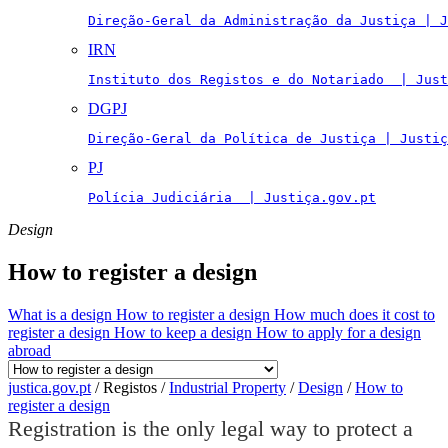
Direção-Geral da Administração da Justiça | J
IRN
Instituto dos Registos e do Notariado  | Just
DGPJ
Direção-Geral da Política de Justiça | Justiç
PJ
Polícia Judiciária  | Justiça.gov.pt
Design
How to register a design
What is a design
How to register a design
How much does it cost to
register a design
How to keep a design
How to apply for a design
abroad
justica.gov.pt
/
Registos
/
Industrial Property
/
Design
/
How to
register a design
Registration is the only legal way to protect a