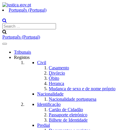
Português (Portugal)
Português (Portugal)
Toggle
navigation
Tribunais
Registos
Civil
Casamento
Divórcio
Óbito
Herança
Mudança de sexo e de nome próprio
Nacionalidade
Nacionalidade portuguesa
Identificação
Cartão de Cidadão
Passaporte eletrónico
Bilhete de Identidade
Predial