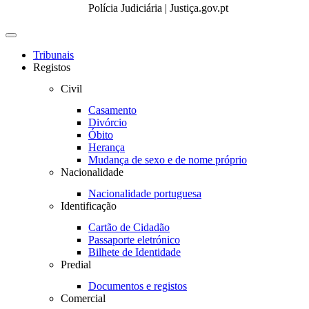
Polícia Judiciária | Justiça.gov.pt
Toggle
navigation
Tribunais
Registos
Civil
Casamento
Divórcio
Óbito
Herança
Mudança de sexo e de nome próprio
Nacionalidade
Nacionalidade portuguesa
Identificação
Cartão de Cidadão
Passaporte eletrónico
Bilhete de Identidade
Predial
Documentos e registos
Comercial