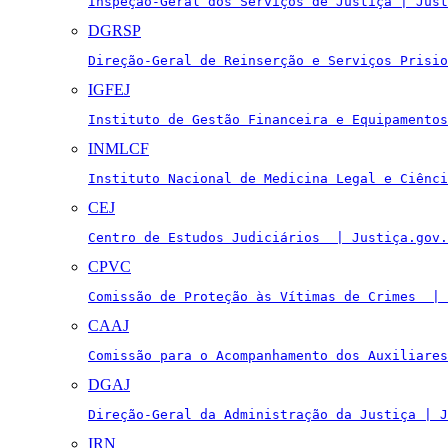
Inspeção-Geral dos Serviços de Justiça | Just
DGRSP
Direção-Geral de Reinserção e Serviços Prisio
IGFEJ
Instituto de Gestão Financeira e Equipamentos
INMLCF
Instituto Nacional de Medicina Legal e Ciênci
CEJ
Centro de Estudos Judiciários  | Justiça.gov.
CPVC
Comissão de Proteção às Vítimas de Crimes  | 
CAAJ
Comissão para o Acompanhamento dos Auxiliares
DGAJ
Direção-Geral da Administração da Justiça | J
IRN