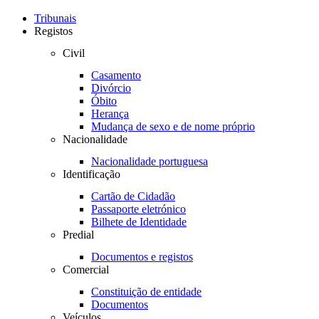
Toggle
navigation
Tribunais
Registos
Civil
Casamento
Divórcio
Óbito
Herança
Mudança de sexo e de nome próprio
Nacionalidade
Nacionalidade portuguesa
Identificação
Cartão de Cidadão
Passaporte eletrónico
Bilhete de Identidade
Predial
Documentos e registos
Comercial
Constituição de entidade
Documentos
Veículos