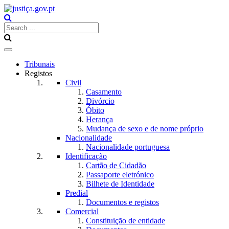
Toggle
navigation
Tribunais
Registos
Civil
Casamento
Divórcio
Óbito
Herança
Mudança de sexo e de nome próprio
Nacionalidade
Nacionalidade portuguesa
Identificação
Cartão de Cidadão
Passaporte eletrónico
Bilhete de Identidade
Predial
Documentos e registos
Comercial
Constituição de entidade