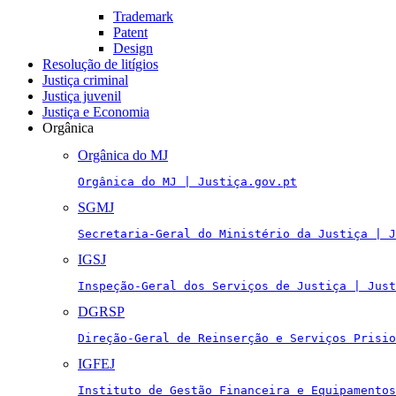
Trademark
Patent
Design
Resolução de litígios
Justiça criminal
Justiça juvenil
Justiça e Economia
Orgânica
Orgânica do MJ
Orgânica do MJ | Justiça.gov.pt
SGMJ
Secretaria-Geral do Ministério da Justiça | J
IGSJ
Inspeção-Geral dos Serviços de Justiça | Just
DGRSP
Direção-Geral de Reinserção e Serviços Prisio
IGFEJ
Instituto de Gestão Financeira e Equipamentos