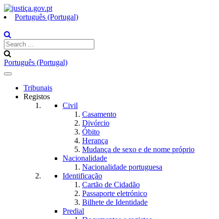
Português (Portugal)
Português (Portugal)
Toggle
navigation
Tribunais
Registos
Civil
Casamento
Divórcio
Óbito
Herança
Mudança de sexo e de nome próprio
Nacionalidade
Nacionalidade portuguesa
Identificação
Cartão de Cidadão
Passaporte eletrónico
Bilhete de Identidade
Predial