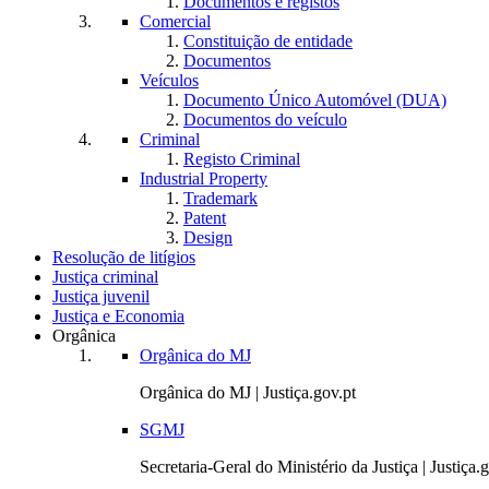
Documentos e registos
Comercial
Constituição de entidade
Documentos
Veículos
Documento Único Automóvel (DUA)
Documentos do veículo
Criminal
Registo Criminal
Industrial Property
Trademark
Patent
Design
Resolução de litígios
Justiça criminal
Justiça juvenil
Justiça e Economia
Orgânica
Orgânica do MJ
Orgânica do MJ | Justiça.gov.pt
SGMJ
Secretaria-Geral do Ministério da Justiça | Justiça.