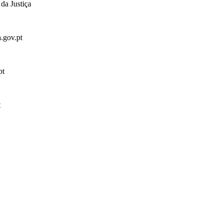
da Justiça
a.gov.pt
pt
t