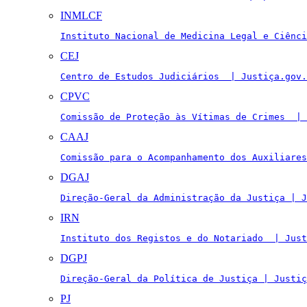
INMLCF
Instituto Nacional de Medicina Legal e Ciênci
CEJ
Centro de Estudos Judiciários  | Justiça.gov.
CPVC
Comissão de Proteção às Vítimas de Crimes  | 
CAAJ
Comissão para o Acompanhamento dos Auxiliares
DGAJ
Direção-Geral da Administração da Justiça | J
IRN
Instituto dos Registos e do Notariado  | Just
DGPJ
Direção-Geral da Política de Justiça | Justiç
PJ