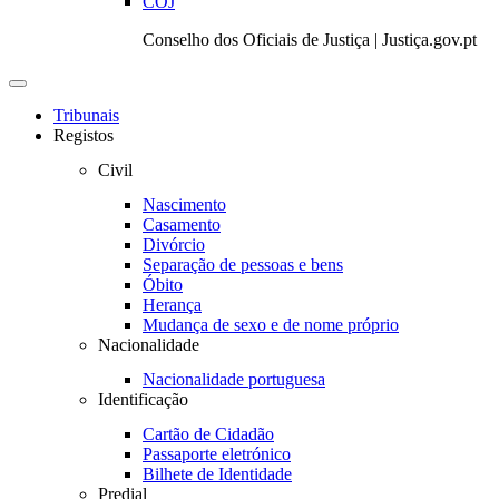
COJ
Conselho dos Oficiais de Justiça | Justiça.gov.pt
Toggle
navigation
Tribunais
Registos
Civil
Nascimento
Casamento
Divórcio
Separação de pessoas e bens
Óbito
Herança
Mudança de sexo e de nome próprio
Nacionalidade
Nacionalidade portuguesa
Identificação
Cartão de Cidadão
Passaporte eletrónico
Bilhete de Identidade
Predial