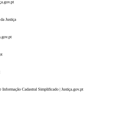
ça.gov.pt
da Justiça
a.gov.pt
pt
t
 Informação Cadastral Simplificado | Justiça.gov.pt