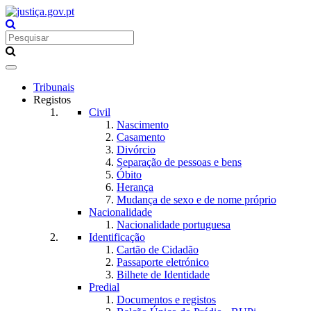
Toggle
navigation
Tribunais
Registos
Civil
Nascimento
Casamento
Divórcio
Separação de pessoas e bens
Óbito
Herança
Mudança de sexo e de nome próprio
Nacionalidade
Nacionalidade portuguesa
Identificação
Cartão de Cidadão
Passaporte eletrónico
Bilhete de Identidade
Predial
Documentos e registos