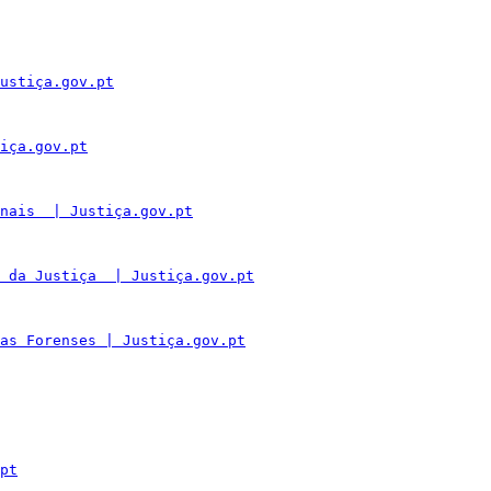
ustiça.gov.pt
iça.gov.pt
nais  | Justiça.gov.pt
 da Justiça  | Justiça.gov.pt
as Forenses | Justiça.gov.pt
pt