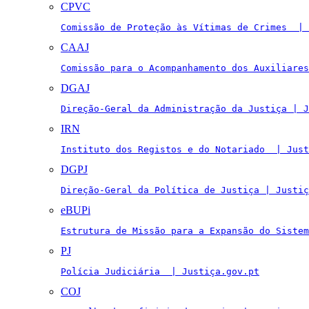
CPVC
Comissão de Proteção às Vítimas de Crimes  | 
CAAJ
Comissão para o Acompanhamento dos Auxiliares
DGAJ
Direção-Geral da Administração da Justiça | J
IRN
Instituto dos Registos e do Notariado  | Just
DGPJ
Direção-Geral da Política de Justiça | Justiç
eBUPi
Estrutura de Missão para a Expansão do Sistem
PJ
Polícia Judiciária  | Justiça.gov.pt
COJ