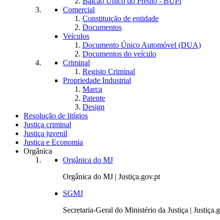
Balcão Único do Prédio - BUPi
Comercial
Constituição de entidade
Documentos
Veículos
Documento Único Automóvel (DUA)
Documentos do veículo
Criminal
Registo Criminal
Propriedade Industrial
Marca
Patente
Design
Resolução de litígios
Justiça criminal
Justiça juvenil
Justiça e Economia
Orgânica
Orgânica do MJ
Orgânica do MJ | Justiça.gov.pt
SGMJ
Secretaria-Geral do Ministério da Justiça | Justiça.