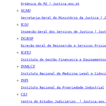
Orgânica do MJ | Justiça.gov.pt
SGMJ
Secretaria-Geral do Ministério da Justiça | J
IGSJ
Inspeção-Geral dos Serviços de Justiça | Just
DGRSP
Direção-Geral de Reinserção e Serviços Prisio
IGFEJ
Instituto de Gestão Financeira e Equipamentos
INMLCF
Instituto Nacional de Medicina Legal e Ciênci
INPI
Instituto Nacional da Propriedade Industrial
CEJ
Centro de Estudos Judiciários  | Justiça.gov.