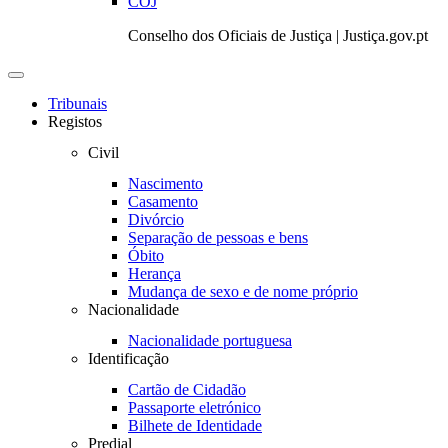
COJ
Conselho dos Oficiais de Justiça | Justiça.gov.pt
Toggle
navigation
Tribunais
Registos
Civil
Nascimento
Casamento
Divórcio
Separação de pessoas e bens
Óbito
Herança
Mudança de sexo e de nome próprio
Nacionalidade
Nacionalidade portuguesa
Identificação
Cartão de Cidadão
Passaporte eletrónico
Bilhete de Identidade
Predial