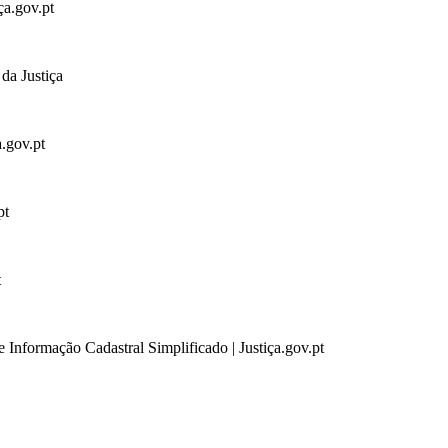
ça.gov.pt
da Justiça
a.gov.pt
pt
t
 Informação Cadastral Simplificado | Justiça.gov.pt