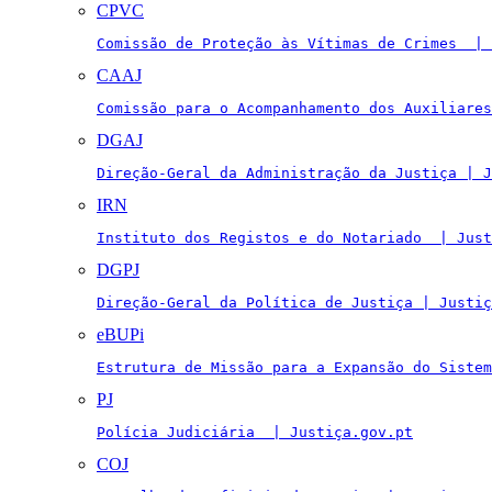
CPVC
Comissão de Proteção às Vítimas de Crimes  | 
CAAJ
Comissão para o Acompanhamento dos Auxiliares
DGAJ
Direção-Geral da Administração da Justiça | J
IRN
Instituto dos Registos e do Notariado  | Just
DGPJ
Direção-Geral da Política de Justiça | Justiç
eBUPi
Estrutura de Missão para a Expansão do Sistem
PJ
Polícia Judiciária  | Justiça.gov.pt
COJ