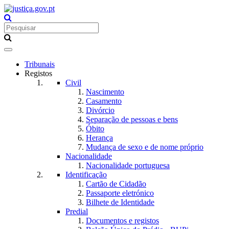
Toggle
navigation
Tribunais
Registos
Civil
Nascimento
Casamento
Divórcio
Separação de pessoas e bens
Óbito
Herança
Mudança de sexo e de nome próprio
Nacionalidade
Nacionalidade portuguesa
Identificação
Cartão de Cidadão
Passaporte eletrónico
Bilhete de Identidade
Predial
Documentos e registos