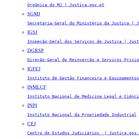
Orgânica do MJ | Justiça.gov.pt
SGMJ
Secretaria-Geral do Ministério da Justiça | J
IGSJ
Inspeção-Geral dos Serviços de Justiça | Just
DGRSP
Direção-Geral de Reinserção e Serviços Prisio
IGFEJ
Instituto de Gestão Financeira e Equipamentos
INMLCF
Instituto Nacional de Medicina Legal e Ciênci
INPI
Instituto Nacional da Propriedade Industrial
CEJ
Centro de Estudos Judiciários  | Justiça.gov.