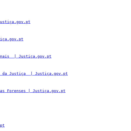
ustiça.gov.pt
iça.gov.pt
nais  | Justiça.gov.pt
 da Justiça  | Justiça.gov.pt
as Forenses | Justiça.gov.pt
pt