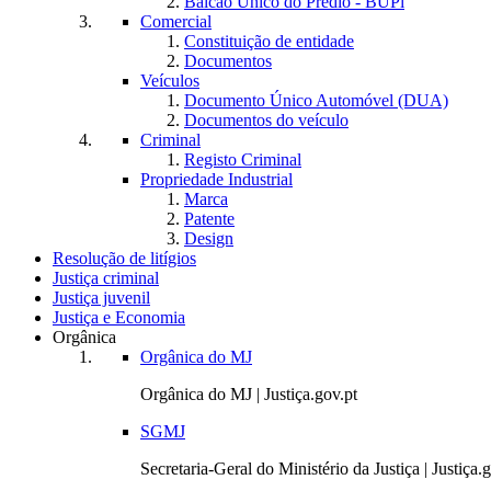
Balcão Único do Prédio - BUPi
Comercial
Constituição de entidade
Documentos
Veículos
Documento Único Automóvel (DUA)
Documentos do veículo
Criminal
Registo Criminal
Propriedade Industrial
Marca
Patente
Design
Resolução de litígios
Justiça criminal
Justiça juvenil
Justiça e Economia
Orgânica
Orgânica do MJ
Orgânica do MJ | Justiça.gov.pt
SGMJ
Secretaria-Geral do Ministério da Justiça | Justiça.