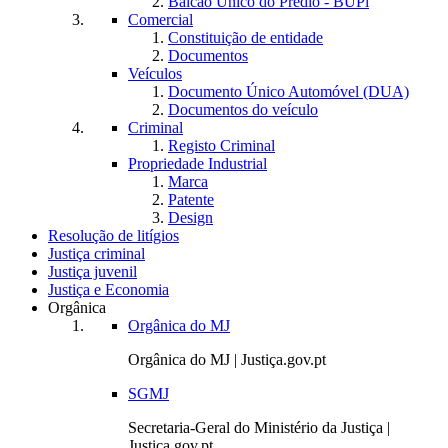
Balcão Único do Prédio - BUPi
Comercial
Constituição de entidade
Documentos
Veículos
Documento Único Automóvel (DUA)
Documentos do veículo
Criminal
Registo Criminal
Propriedade Industrial
Marca
Patente
Design
Resolução de litígios
Justiça criminal
Justiça juvenil
Justiça e Economia
Orgânica
Orgânica do MJ
Orgânica do MJ | Justiça.gov.pt
SGMJ
Secretaria-Geral do Ministério da Justiça |
Justiça.gov.pt