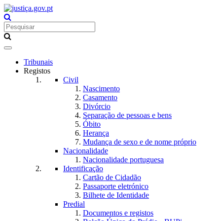
Toggle
navigation
Tribunais
Registos
Civil
Nascimento
Casamento
Divórcio
Separação de pessoas e bens
Óbito
Herança
Mudança de sexo e de nome próprio
Nacionalidade
Nacionalidade portuguesa
Identificação
Cartão de Cidadão
Passaporte eletrónico
Bilhete de Identidade
Predial
Documentos e registos