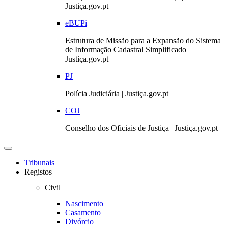
Justiça.gov.pt
eBUPi
Estrutura de Missão para a Expansão do Sistema
de Informação Cadastral Simplificado |
Justiça.gov.pt
PJ
Polícia Judiciária | Justiça.gov.pt
COJ
Conselho dos Oficiais de Justiça | Justiça.gov.pt
Toggle
navigation
Tribunais
Registos
Civil
Nascimento
Casamento
Divórcio