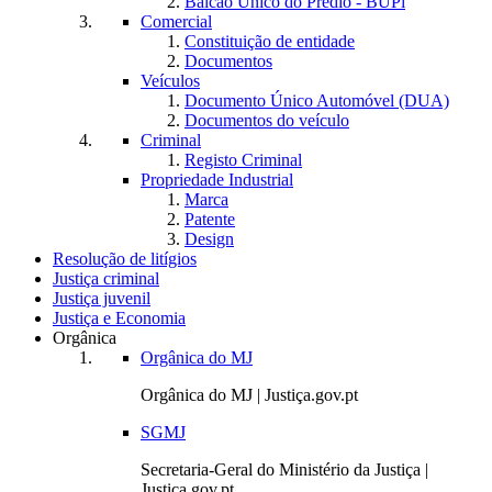
Balcão Único do Prédio - BUPi
Comercial
Constituição de entidade
Documentos
Veículos
Documento Único Automóvel (DUA)
Documentos do veículo
Criminal
Registo Criminal
Propriedade Industrial
Marca
Patente
Design
Resolução de litígios
Justiça criminal
Justiça juvenil
Justiça e Economia
Orgânica
Orgânica do MJ
Orgânica do MJ | Justiça.gov.pt
SGMJ
Secretaria-Geral do Ministério da Justiça |
Justiça.gov.pt