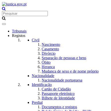
Toggle
navigation
Tribunais
Registos
Civil
Nascimento
Casamento
Divórcio
Separação de pessoas e bens
Óbito
Herança
Mudança de sexo e de nome próprio
Nacionalidade
Nacionalidade portuguesa
Identificação
Cartão de Cidadão
Passaporte eletrónico
Bilhete de Identidade
Predial
Documentos e registos