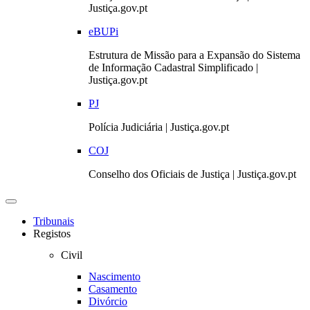
Justiça.gov.pt
eBUPi
Estrutura de Missão para a Expansão do Sistema
de Informação Cadastral Simplificado |
Justiça.gov.pt
PJ
Polícia Judiciária | Justiça.gov.pt
COJ
Conselho dos Oficiais de Justiça | Justiça.gov.pt
Toggle
navigation
Tribunais
Registos
Civil
Nascimento
Casamento
Divórcio