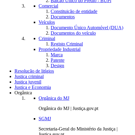
Balcão Único do Prédio - BUPi
Comercial
Constituição de entidade
Documentos
Veículos
Documento Único Automóvel (DUA)
Documentos do veículo
Criminal
Registo Criminal
Propriedade Industrial
Marca
Patente
Design
Resolução de litígios
Justiça criminal
Justiça juvenil
Justiça e Economia
Orgânica
Orgânica do MJ
Orgânica do MJ | Justiça.gov.pt
SGMJ
Secretaria-Geral do Ministério da Justiça |
Justiça.gov.pt