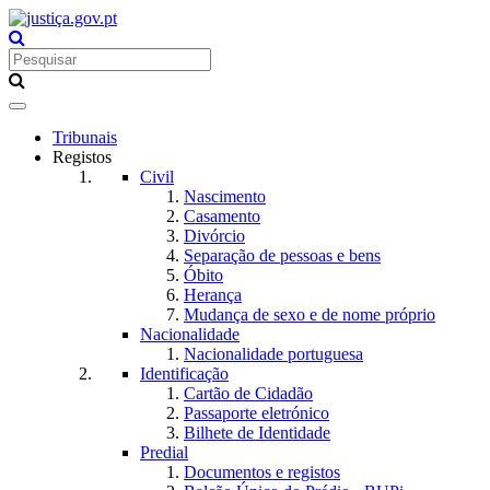
Toggle
navigation
Tribunais
Registos
Civil
Nascimento
Casamento
Divórcio
Separação de pessoas e bens
Óbito
Herança
Mudança de sexo e de nome próprio
Nacionalidade
Nacionalidade portuguesa
Identificação
Cartão de Cidadão
Passaporte eletrónico
Bilhete de Identidade
Predial
Documentos e registos