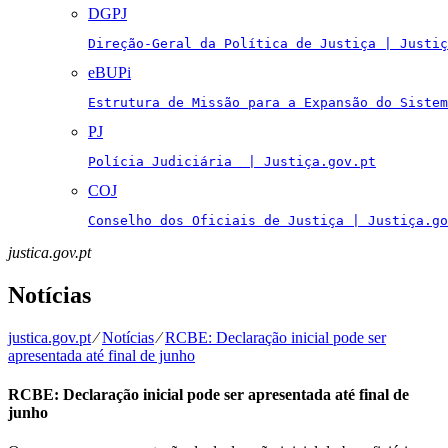
DGPJ
Direção-Geral da Política de Justiça | Justiç
eBUPi
Estrutura de Missão para a Expansão do Sistem
PJ
Polícia Judiciária  | Justiça.gov.pt
COJ
Conselho dos Oficiais de Justiça | Justiça.go
justica.gov.pt
Notícias
justica.gov.pt
⁄
Notícias
⁄
RCBE: Declaração inicial pode ser
apresentada até final de junho
RCBE: Declaração inicial pode ser apresentada até final de
junho