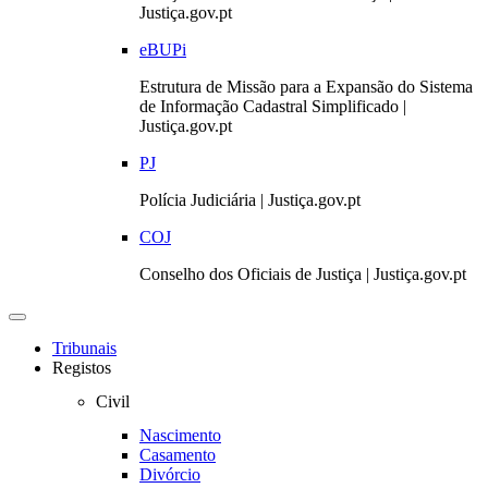
Justiça.gov.pt
eBUPi
Estrutura de Missão para a Expansão do Sistema
de Informação Cadastral Simplificado |
Justiça.gov.pt
PJ
Polícia Judiciária | Justiça.gov.pt
COJ
Conselho dos Oficiais de Justiça | Justiça.gov.pt
Toggle
navigation
Tribunais
Registos
Civil
Nascimento
Casamento
Divórcio