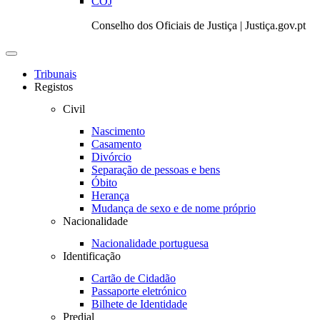
COJ
Conselho dos Oficiais de Justiça | Justiça.gov.pt
Toggle
navigation
Tribunais
Registos
Civil
Nascimento
Casamento
Divórcio
Separação de pessoas e bens
Óbito
Herança
Mudança de sexo e de nome próprio
Nacionalidade
Nacionalidade portuguesa
Identificação
Cartão de Cidadão
Passaporte eletrónico
Bilhete de Identidade
Predial