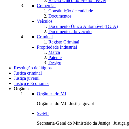
Balcão Único do Prédio - BUPi
Comercial
Constituição de entidade
Documentos
Veículos
Documento Único Automóvel (DUA)
Documentos do veículo
Criminal
Registo Criminal
Propriedade Industrial
Marca
Patente
Design
Resolução de litígios
Justiça criminal
Justiça juvenil
Justiça e Economia
Orgânica
Orgânica do MJ
Orgânica do MJ | Justiça.gov.pt
SGMJ
Secretaria-Geral do Ministério da Justiça | Justiça.