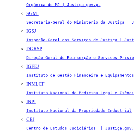
Orgânica do MJ | Justiça.gov.pt
SGMJ
Secretaria-Geral do Ministério da Justiça | J
IGSJ
Inspeção-Geral dos Serviços de Justiça | Just
DGRSP
Direção-Geral de Reinserção e Serviços Prisio
IGFEJ
Instituto de Gestão Financeira e Equipamentos
INMLCF
Instituto Nacional de Medicina Legal e Ciênci
INPI
Instituto Nacional da Propriedade Industrial
CEJ
Centro de Estudos Judiciários  | Justiça.gov.