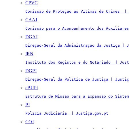
CPVC
Comissão de Proteção às Vítimas de Crimes  | 
CAAJ
Comissão para o Acompanhamento dos Auxiliares
DGAJ
Direção-Geral da Administração da Justiça | J
IRN
Instituto dos Registos e do Notariado  | Just
DGPJ
Direção-Geral da Política de Justiça | Justiç
eBUPi
Estrutura de Missão para a Expansão do Sistem
PJ
Polícia Judiciária  | Justiça.gov.pt
COJ