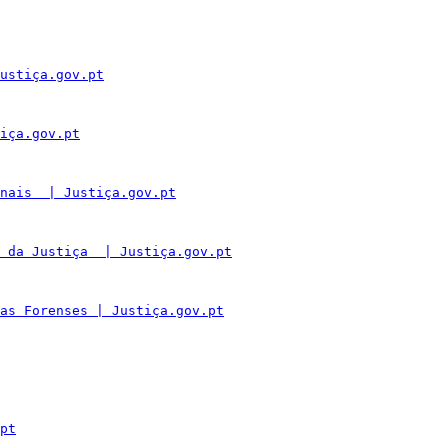
ustiça.gov.pt
iça.gov.pt
nais  | Justiça.gov.pt
 da Justiça  | Justiça.gov.pt
as Forenses | Justiça.gov.pt
pt