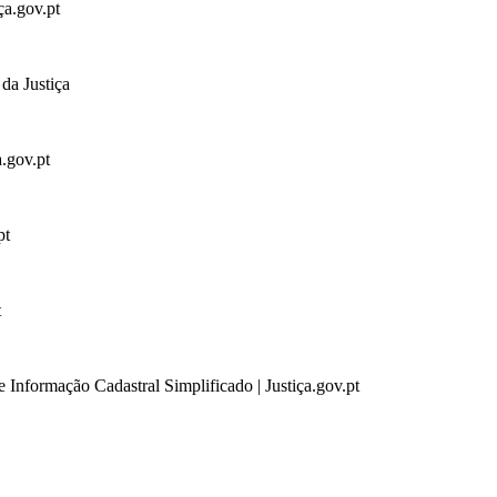
ça.gov.pt
da Justiça
a.gov.pt
pt
t
 Informação Cadastral Simplificado | Justiça.gov.pt