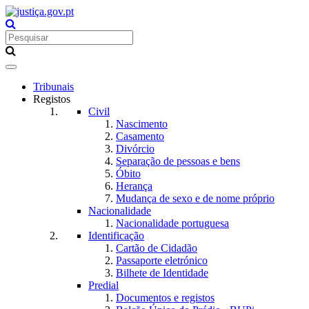
Toggle
navigation
Tribunais
Registos
Civil
Nascimento
Casamento
Divórcio
Separação de pessoas e bens
Óbito
Herança
Mudança de sexo e de nome próprio
Nacionalidade
Nacionalidade portuguesa
Identificação
Cartão de Cidadão
Passaporte eletrónico
Bilhete de Identidade
Predial
Documentos e registos