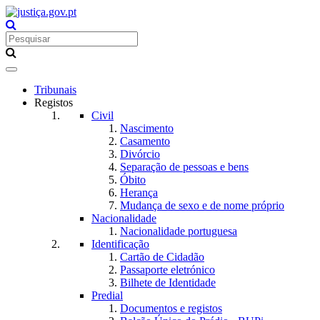
Toggle
navigation
Tribunais
Registos
Civil
Nascimento
Casamento
Divórcio
Separação de pessoas e bens
Óbito
Herança
Mudança de sexo e de nome próprio
Nacionalidade
Nacionalidade portuguesa
Identificação
Cartão de Cidadão
Passaporte eletrónico
Bilhete de Identidade
Predial
Documentos e registos