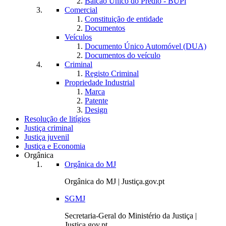
Balcão Único do Prédio - BUPi
Comercial
Constituição de entidade
Documentos
Veículos
Documento Único Automóvel (DUA)
Documentos do veículo
Criminal
Registo Criminal
Propriedade Industrial
Marca
Patente
Design
Resolução de litígios
Justiça criminal
Justiça juvenil
Justiça e Economia
Orgânica
Orgânica do MJ
Orgânica do MJ | Justiça.gov.pt
SGMJ
Secretaria-Geral do Ministério da Justiça |
Justiça.gov.pt