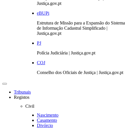
Justiça.gov.pt
eBUPi
Estrutura de Missão para a Expansão do Sistema
de Informação Cadastral Simplificado |
Justiça.gov.pt
PJ
Polícia Judiciária | Justiça.gov.pt
COJ
Conselho dos Oficiais de Justiça | Justiça.gov.pt
Toggle
navigation
Tribunais
Registos
Civil
Nascimento
Casamento
Divórcio