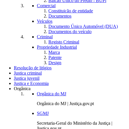
Balcão Único do Prédio - BUPi
Comercial
Constituição de entidade
Documentos
Veículos
Documento Único Automóvel (DUA)
Documentos do veículo
Criminal
Registo Criminal
Propriedade Industrial
Marca
Patente
Design
Resolução de litígios
Justiça criminal
Justiça juvenil
Justiça e Economia
Orgânica
Orgânica do MJ
Orgânica do MJ | Justiça.gov.pt
SGMJ
Secretaria-Geral do Ministério da Justiça |
Justiça.gov.pt