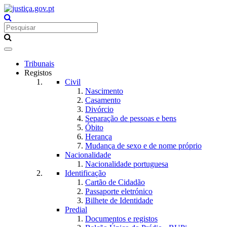
Toggle
navigation
Tribunais
Registos
Civil
Nascimento
Casamento
Divórcio
Separação de pessoas e bens
Óbito
Herança
Mudança de sexo e de nome próprio
Nacionalidade
Nacionalidade portuguesa
Identificação
Cartão de Cidadão
Passaporte eletrónico
Bilhete de Identidade
Predial
Documentos e registos