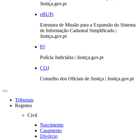
Justiça.gov.pt
eBUPi
Estrutura de Missão para a Expansão do Sistema
de Informação Cadastral Simplificado |
Justiça.gov.pt
PJ
Polícia Judiciária | Justiça.gov.pt
COJ
Conselho dos Oficiais de Justiça | Justiça.gov.pt
Toggle
navigation
Tribunais
Registos
Civil
Nascimento
Casamento
Divórcio