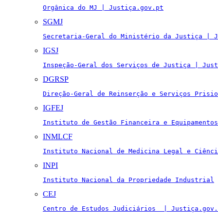
Orgânica do MJ | Justiça.gov.pt
SGMJ
Secretaria-Geral do Ministério da Justiça | J
IGSJ
Inspeção-Geral dos Serviços de Justiça | Just
DGRSP
Direção-Geral de Reinserção e Serviços Prisio
IGFEJ
Instituto de Gestão Financeira e Equipamentos
INMLCF
Instituto Nacional de Medicina Legal e Ciênci
INPI
Instituto Nacional da Propriedade Industrial
CEJ
Centro de Estudos Judiciários  | Justiça.gov.