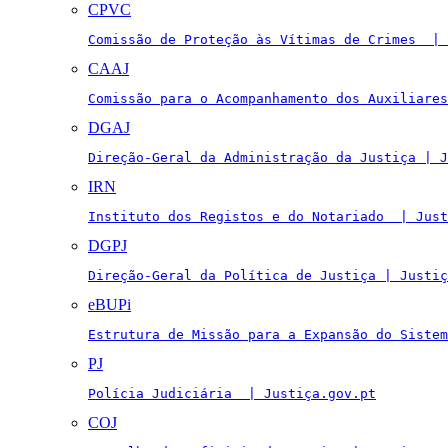
CPVC
Comissão de Proteção às Vítimas de Crimes  | 
CAAJ
Comissão para o Acompanhamento dos Auxiliares
DGAJ
Direção-Geral da Administração da Justiça | J
IRN
Instituto dos Registos e do Notariado  | Just
DGPJ
Direção-Geral da Política de Justiça | Justiç
eBUPi
Estrutura de Missão para a Expansão do Sistem
PJ
Polícia Judiciária  | Justiça.gov.pt
COJ