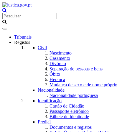
Toggle
navigation
Tribunais
Registos
Civil
Nascimento
Casamento
Divórcio
Separação de pessoas e bens
Óbito
Herança
Mudança de sexo e de nome próprio
Nacionalidade
Nacionalidade portuguesa
Identificação
Cartão de Cidadão
Passaporte eletrónico
Bilhete de Identidade
Predial
Documentos e registos