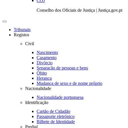
COJ
Conselho dos Oficiais de Justiça | Justiça.gov.pt
Toggle
navigation
Tribunais
Registos
Civil
Nascimento
Casamento
Divórcio
Separação de pessoas e bens
Óbito
Herança
Mudança de sexo e de nome próprio
Nacionalidade
Nacionalidade portuguesa
Identificação
Cartão de Cidadão
Passaporte eletrónico
Bilhete de Identidade
Predial