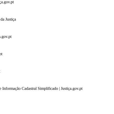
ça.gov.pt
da Justiça
a.gov.pt
pt
t
 Informação Cadastral Simplificado | Justiça.gov.pt