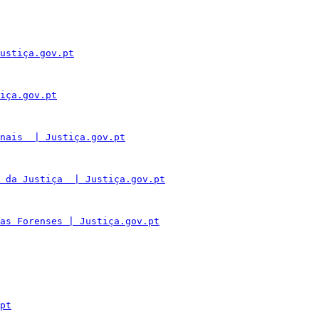
ustiça.gov.pt
iça.gov.pt
nais  | Justiça.gov.pt
 da Justiça  | Justiça.gov.pt
as Forenses | Justiça.gov.pt
pt