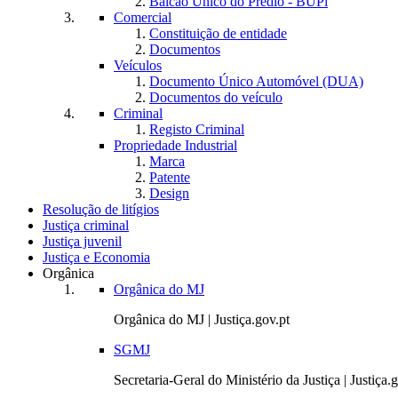
Balcão Único do Prédio - BUPi
Comercial
Constituição de entidade
Documentos
Veículos
Documento Único Automóvel (DUA)
Documentos do veículo
Criminal
Registo Criminal
Propriedade Industrial
Marca
Patente
Design
Resolução de litígios
Justiça criminal
Justiça juvenil
Justiça e Economia
Orgânica
Orgânica do MJ
Orgânica do MJ | Justiça.gov.pt
SGMJ
Secretaria-Geral do Ministério da Justiça | Justiça.