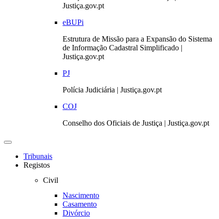
Justiça.gov.pt
eBUPi
Estrutura de Missão para a Expansão do Sistema
de Informação Cadastral Simplificado |
Justiça.gov.pt
PJ
Polícia Judiciária | Justiça.gov.pt
COJ
Conselho dos Oficiais de Justiça | Justiça.gov.pt
Toggle
navigation
Tribunais
Registos
Civil
Nascimento
Casamento
Divórcio