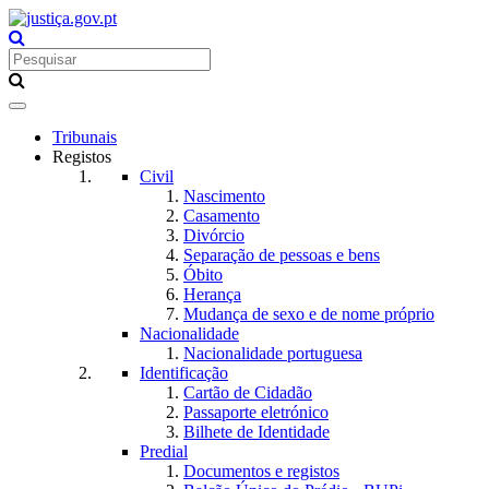
Toggle
navigation
Tribunais
Registos
Civil
Nascimento
Casamento
Divórcio
Separação de pessoas e bens
Óbito
Herança
Mudança de sexo e de nome próprio
Nacionalidade
Nacionalidade portuguesa
Identificação
Cartão de Cidadão
Passaporte eletrónico
Bilhete de Identidade
Predial
Documentos e registos