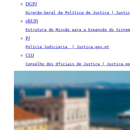
DGPJ
Direção-Geral da Política de Justiça | Justiç
eBUPi
Estrutura de Missão para a Expansão do Sistem
PJ
Polícia Judiciária  | Justiça.gov.pt
COJ
Conselho dos Oficiais de Justiça | Justiça.go