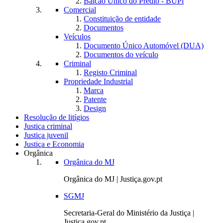
Balcão Único do Prédio - BUPi
Comercial
Constituição de entidade
Documentos
Veículos
Documento Único Automóvel (DUA)
Documentos do veículo
Criminal
Registo Criminal
Propriedade Industrial
Marca
Patente
Design
Resolução de litígios
Justiça criminal
Justiça juvenil
Justiça e Economia
Orgânica
Orgânica do MJ
Orgânica do MJ | Justiça.gov.pt
SGMJ
Secretaria-Geral do Ministério da Justiça |
Justiça.gov.pt