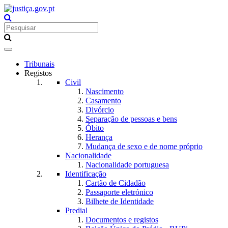
Toggle
navigation
Tribunais
Registos
Civil
Nascimento
Casamento
Divórcio
Separação de pessoas e bens
Óbito
Herança
Mudança de sexo e de nome próprio
Nacionalidade
Nacionalidade portuguesa
Identificação
Cartão de Cidadão
Passaporte eletrónico
Bilhete de Identidade
Predial
Documentos e registos