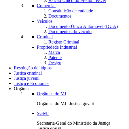
Balcão Único do Prédio - BUPi
Comercial
Constituição de entidade
Documentos
Veículos
Documento Único Automóvel (DUA)
Documentos do veículo
Criminal
Registo Criminal
Propriedade Industrial
Marca
Patente
Design
Resolução de litígios
Justiça criminal
Justiça juvenil
Justiça e Economia
Orgânica
Orgânica do MJ
Orgânica do MJ | Justiça.gov.pt
SGMJ
Secretaria-Geral do Ministério da Justiça |
Justiça.gov.pt