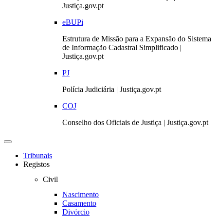
Justiça.gov.pt
eBUPi
Estrutura de Missão para a Expansão do Sistema
de Informação Cadastral Simplificado |
Justiça.gov.pt
PJ
Polícia Judiciária | Justiça.gov.pt
COJ
Conselho dos Oficiais de Justiça | Justiça.gov.pt
Toggle
navigation
Tribunais
Registos
Civil
Nascimento
Casamento
Divórcio