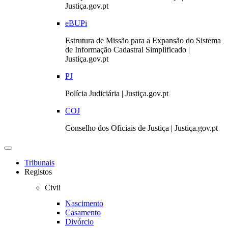
Justiça.gov.pt
eBUPi
Estrutura de Missão para a Expansão do Sistema
de Informação Cadastral Simplificado |
Justiça.gov.pt
PJ
Polícia Judiciária | Justiça.gov.pt
COJ
Conselho dos Oficiais de Justiça | Justiça.gov.pt
Toggle
navigation
Tribunais
Registos
Civil
Nascimento
Casamento
Divórcio