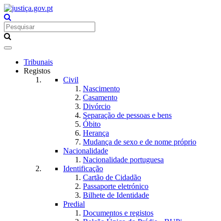
Toggle
navigation
Tribunais
Registos
Civil
Nascimento
Casamento
Divórcio
Separação de pessoas e bens
Óbito
Herança
Mudança de sexo e de nome próprio
Nacionalidade
Nacionalidade portuguesa
Identificação
Cartão de Cidadão
Passaporte eletrónico
Bilhete de Identidade
Predial
Documentos e registos