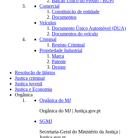
Balcão Único do Prédio - BUPi
Comercial
Constituição de entidade
Documentos
Veículos
Documento Único Automóvel (DUA)
Documentos do veículo
Criminal
Registo Criminal
Propriedade Industrial
Marca
Patente
Design
Resolução de litígios
Justiça criminal
Justiça juvenil
Justiça e Economia
Orgânica
Orgânica do MJ
Orgânica do MJ | Justiça.gov.pt
SGMJ
Secretaria-Geral do Ministério da Justiça |
Justiça.gov.pt