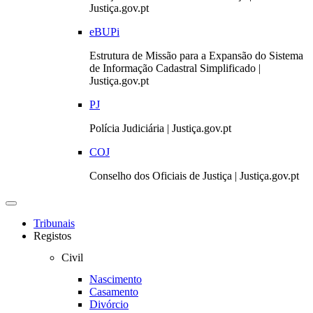
Justiça.gov.pt
eBUPi
Estrutura de Missão para a Expansão do Sistema
de Informação Cadastral Simplificado |
Justiça.gov.pt
PJ
Polícia Judiciária | Justiça.gov.pt
COJ
Conselho dos Oficiais de Justiça | Justiça.gov.pt
Toggle
navigation
Tribunais
Registos
Civil
Nascimento
Casamento
Divórcio