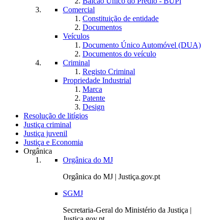
Balcão Único do Prédio - BUPi
Comercial
Constituição de entidade
Documentos
Veículos
Documento Único Automóvel (DUA)
Documentos do veículo
Criminal
Registo Criminal
Propriedade Industrial
Marca
Patente
Design
Resolução de litígios
Justiça criminal
Justiça juvenil
Justiça e Economia
Orgânica
Orgânica do MJ
Orgânica do MJ | Justiça.gov.pt
SGMJ
Secretaria-Geral do Ministério da Justiça |
Justiça.gov.pt