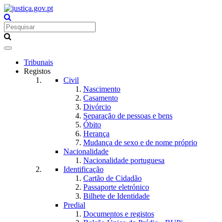
Toggle
navigation
Tribunais
Registos
Civil
Nascimento
Casamento
Divórcio
Separação de pessoas e bens
Óbito
Herança
Mudança de sexo e de nome próprio
Nacionalidade
Nacionalidade portuguesa
Identificação
Cartão de Cidadão
Passaporte eletrónico
Bilhete de Identidade
Predial
Documentos e registos