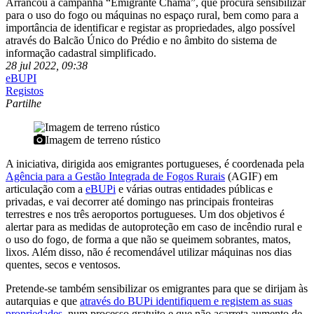
Arrancou a campanha “Emigrante Chama”, que procura sensibilizar
para o uso do fogo ou máquinas no espaço rural, bem como para a
importância de identificar e registar as propriedades, algo possível
através do Balcão Único do Prédio e no âmbito do sistema de
informação cadastral simplificado.
28 jul 2022, 09:38
eBUPI
Registos
Partilhe
Imagem de terreno rústico
A iniciativa, dirigida aos emigrantes portugueses, é coordenada pela
Agência para a Gestão Integrada de Fogos Rurais
(AGIF) em
articulação com a
eBUPi
e várias outras entidades públicas e
privadas, e vai decorrer até domingo nas principais fronteiras
terrestres e nos três aeroportos portugueses. Um dos objetivos é
alertar para as medidas de autoproteção em caso de incêndio rural e
o uso do fogo, de forma a que não se queimem sobrantes, matos,
lixos. Além disso, não é recomendável utilizar máquinas nos dias
quentes, secos e ventosos.
Pretende-se também sensibilizar os emigrantes para que se dirijam às
autarquias e que
através do BUPi identifiquem e registem as suas
propriedades
, num processo gratuito e que não acarreta aumento de