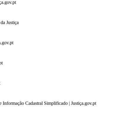
ça.gov.pt
da Justiça
a.gov.pt
pt
t
 Informação Cadastral Simplificado | Justiça.gov.pt