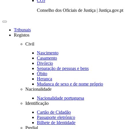
COJ
Conselho dos Oficiais de Justiça | Justiça.gov.pt
Toggle
navigation
Tribunais
Registos
Civil
Nascimento
Casamento
Divórcio
Separação de pessoas e bens
Óbito
Herança
Mudança de sexo e de nome próprio
Nacionalidade
Nacionalidade portuguesa
Identificação
Cartão de Cidadão
Passaporte eletrónico
Bilhete de Identidade
Predial