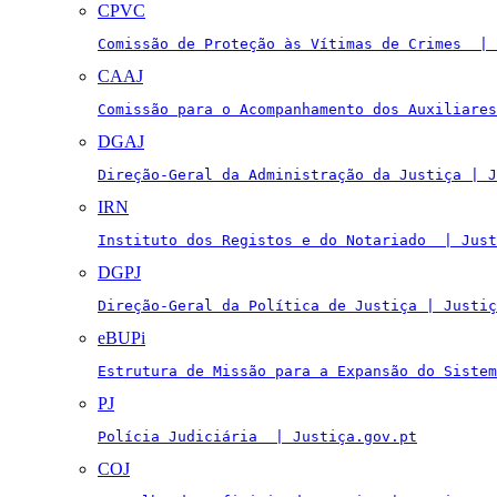
CPVC
Comissão de Proteção às Vítimas de Crimes  | 
CAAJ
Comissão para o Acompanhamento dos Auxiliares
DGAJ
Direção-Geral da Administração da Justiça | J
IRN
Instituto dos Registos e do Notariado  | Just
DGPJ
Direção-Geral da Política de Justiça | Justiç
eBUPi
Estrutura de Missão para a Expansão do Sistem
PJ
Polícia Judiciária  | Justiça.gov.pt
COJ