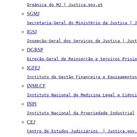
Orgânica do MJ | Justiça.gov.pt
SGMJ
Secretaria-Geral do Ministério da Justiça | J
IGSJ
Inspeção-Geral dos Serviços de Justiça | Just
DGRSP
Direção-Geral de Reinserção e Serviços Prisio
IGFEJ
Instituto de Gestão Financeira e Equipamentos
INMLCF
Instituto Nacional de Medicina Legal e Ciênci
INPI
Instituto Nacional da Propriedade Industrial
CEJ
Centro de Estudos Judiciários  | Justiça.gov.