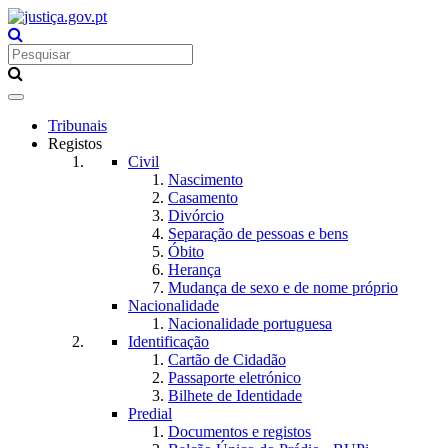
Toggle
navigation
Tribunais
Registos
Civil
Nascimento
Casamento
Divórcio
Separação de pessoas e bens
Óbito
Herança
Mudança de sexo e de nome próprio
Nacionalidade
Nacionalidade portuguesa
Identificação
Cartão de Cidadão
Passaporte eletrónico
Bilhete de Identidade
Predial
Documentos e registos