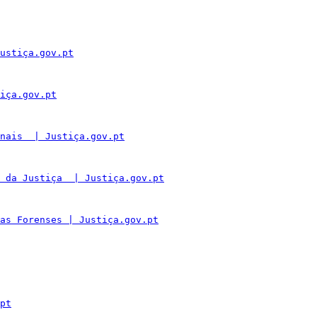
ustiça.gov.pt
iça.gov.pt
nais  | Justiça.gov.pt
 da Justiça  | Justiça.gov.pt
as Forenses | Justiça.gov.pt
pt