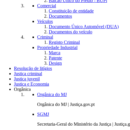
Balcão Único do Prédio - BUPi
Comercial
Constituição de entidade
Documentos
Veículos
Documento Único Automóvel (DUA)
Documentos do veículo
Criminal
Registo Criminal
Propriedade Industrial
Marca
Patente
Design
Resolução de litígios
Justiça criminal
Justiça juvenil
Justiça e Economia
Orgânica
Orgânica do MJ
Orgânica do MJ | Justiça.gov.pt
SGMJ
Secretaria-Geral do Ministério da Justiça | Justiça.