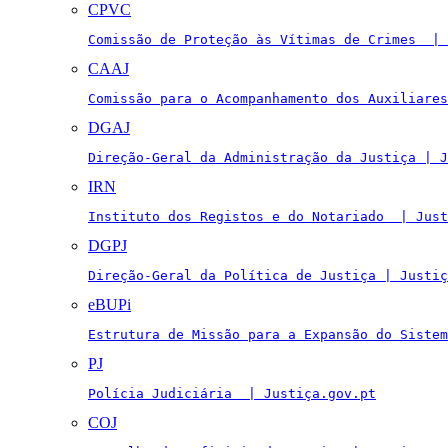
CPVC
Comissão de Proteção às Vítimas de Crimes  | 
CAAJ
Comissão para o Acompanhamento dos Auxiliares
DGAJ
Direção-Geral da Administração da Justiça | J
IRN
Instituto dos Registos e do Notariado  | Just
DGPJ
Direção-Geral da Política de Justiça | Justiç
eBUPi
Estrutura de Missão para a Expansão do Sistem
PJ
Polícia Judiciária  | Justiça.gov.pt
COJ