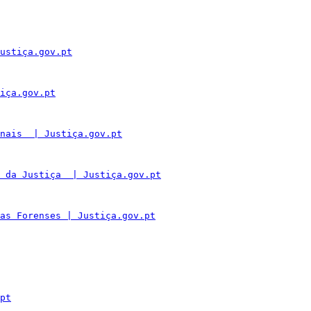
ustiça.gov.pt
iça.gov.pt
nais  | Justiça.gov.pt
 da Justiça  | Justiça.gov.pt
as Forenses | Justiça.gov.pt
pt