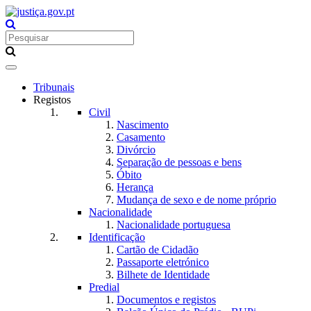
Toggle
navigation
Tribunais
Registos
Civil
Nascimento
Casamento
Divórcio
Separação de pessoas e bens
Óbito
Herança
Mudança de sexo e de nome próprio
Nacionalidade
Nacionalidade portuguesa
Identificação
Cartão de Cidadão
Passaporte eletrónico
Bilhete de Identidade
Predial
Documentos e registos