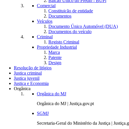
Balcão Único do Prédio - BUPi
Comercial
Constituição de entidade
Documentos
Veículos
Documento Único Automóvel (DUA)
Documentos do veículo
Criminal
Registo Criminal
Propriedade Industrial
Marca
Patente
Design
Resolução de litígios
Justiça criminal
Justiça juvenil
Justiça e Economia
Orgânica
Orgânica do MJ
Orgânica do MJ | Justiça.gov.pt
SGMJ
Secretaria-Geral do Ministério da Justiça | Justiça.