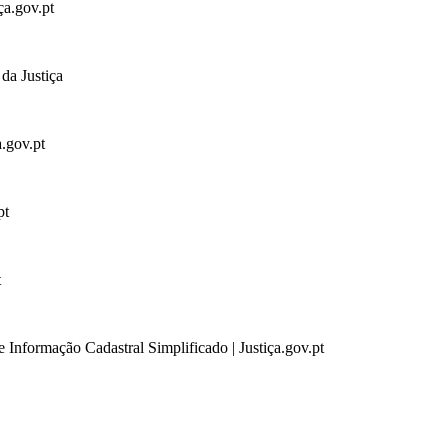
ça.gov.pt
da Justiça
a.gov.pt
pt
t
 Informação Cadastral Simplificado | Justiça.gov.pt