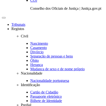
COJ
Conselho dos Oficiais de Justiça | Justiça.gov.pt
Toggle
navigation
Tribunais
Registos
Civil
Nascimento
Casamento
Divórcio
Separação de pessoas e bens
Óbito
Herança
Mudança de sexo e de nome próprio
Nacionalidade
Nacionalidade portuguesa
Identificação
Cartão de Cidadão
Passaporte eletrónico
Bilhete de Identidade
Predial