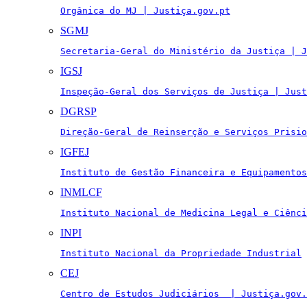
Orgânica do MJ | Justiça.gov.pt
SGMJ
Secretaria-Geral do Ministério da Justiça | J
IGSJ
Inspeção-Geral dos Serviços de Justiça | Just
DGRSP
Direção-Geral de Reinserção e Serviços Prisio
IGFEJ
Instituto de Gestão Financeira e Equipamentos
INMLCF
Instituto Nacional de Medicina Legal e Ciênci
INPI
Instituto Nacional da Propriedade Industrial
CEJ
Centro de Estudos Judiciários  | Justiça.gov.