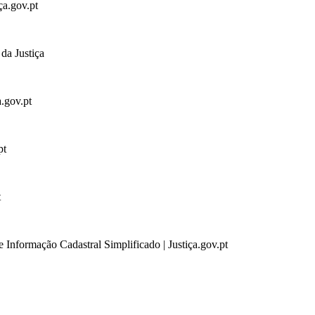
ça.gov.pt
da Justiça
a.gov.pt
pt
t
 Informação Cadastral Simplificado | Justiça.gov.pt