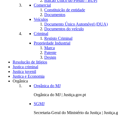
Balcão Único do Prédio - BUPi
Comercial
Constituição de entidade
Documentos
Veículos
Documento Único Automóvel (DUA)
Documentos do veículo
Criminal
Registo Criminal
Propriedade Industrial
Marca
Patente
Design
Resolução de litígios
Justiça criminal
Justiça juvenil
Justiça e Economia
Orgânica
Orgânica do MJ
Orgânica do MJ | Justiça.gov.pt
SGMJ
Secretaria-Geral do Ministério da Justiça | Justiça.