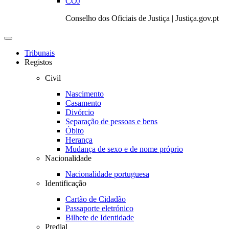
COJ
Conselho dos Oficiais de Justiça | Justiça.gov.pt
Toggle
navigation
Tribunais
Registos
Civil
Nascimento
Casamento
Divórcio
Separação de pessoas e bens
Óbito
Herança
Mudança de sexo e de nome próprio
Nacionalidade
Nacionalidade portuguesa
Identificação
Cartão de Cidadão
Passaporte eletrónico
Bilhete de Identidade
Predial