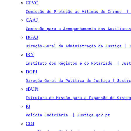
CPVC
Comissão de Proteção às Vítimas de Crimes  | 
CAAJ
Comissão para o Acompanhamento dos Auxiliares
DGAJ
Direção-Geral da Administração da Justiça | J
IRN
Instituto dos Registos e do Notariado  | Just
DGPJ
Direção-Geral da Política de Justiça | Justiç
eBUPi
Estrutura de Missão para a Expansão do Sistem
PJ
Polícia Judiciária  | Justiça.gov.pt
COJ