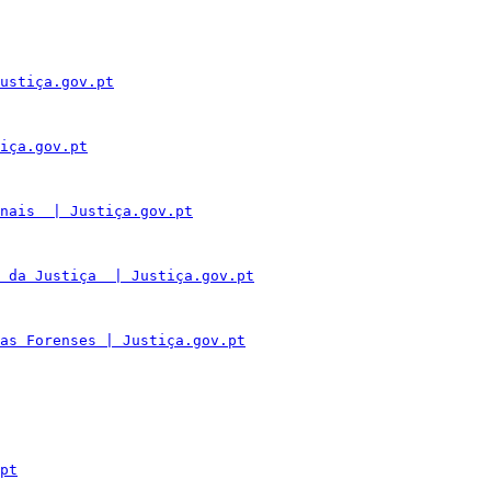
ustiça.gov.pt
iça.gov.pt
nais  | Justiça.gov.pt
 da Justiça  | Justiça.gov.pt
as Forenses | Justiça.gov.pt
pt