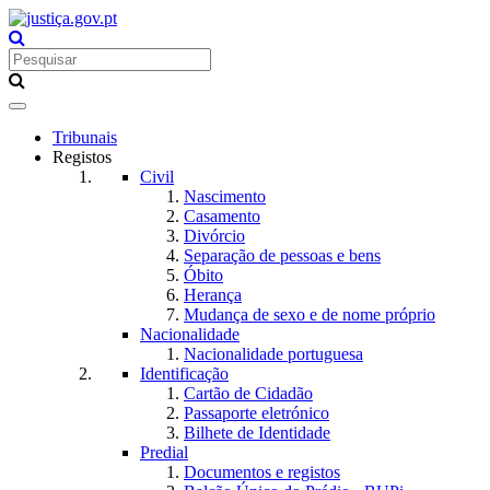
Toggle
navigation
Tribunais
Registos
Civil
Nascimento
Casamento
Divórcio
Separação de pessoas e bens
Óbito
Herança
Mudança de sexo e de nome próprio
Nacionalidade
Nacionalidade portuguesa
Identificação
Cartão de Cidadão
Passaporte eletrónico
Bilhete de Identidade
Predial
Documentos e registos