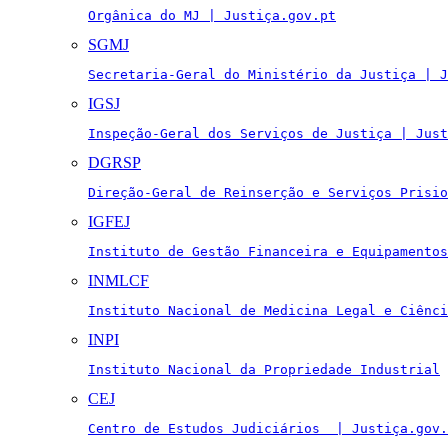
Orgânica do MJ | Justiça.gov.pt
SGMJ
Secretaria-Geral do Ministério da Justiça | J
IGSJ
Inspeção-Geral dos Serviços de Justiça | Just
DGRSP
Direção-Geral de Reinserção e Serviços Prisio
IGFEJ
Instituto de Gestão Financeira e Equipamentos
INMLCF
Instituto Nacional de Medicina Legal e Ciênci
INPI
Instituto Nacional da Propriedade Industrial
CEJ
Centro de Estudos Judiciários  | Justiça.gov.