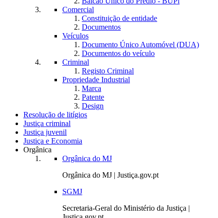
Balcão Único do Prédio - BUPi
Comercial
Constituição de entidade
Documentos
Veículos
Documento Único Automóvel (DUA)
Documentos do veículo
Criminal
Registo Criminal
Propriedade Industrial
Marca
Patente
Design
Resolução de litígios
Justiça criminal
Justiça juvenil
Justiça e Economia
Orgânica
Orgânica do MJ
Orgânica do MJ | Justiça.gov.pt
SGMJ
Secretaria-Geral do Ministério da Justiça |
Justiça.gov.pt