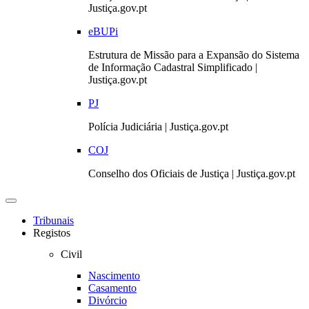
Justiça.gov.pt
eBUPi
Estrutura de Missão para a Expansão do Sistema
de Informação Cadastral Simplificado |
Justiça.gov.pt
PJ
Polícia Judiciária | Justiça.gov.pt
COJ
Conselho dos Oficiais de Justiça | Justiça.gov.pt
Toggle
navigation
Tribunais
Registos
Civil
Nascimento
Casamento
Divórcio