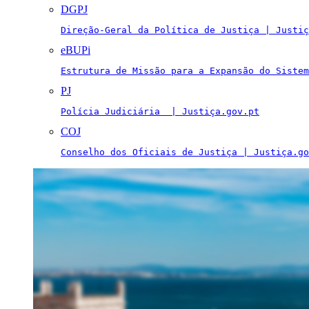
DGPJ
Direção-Geral da Política de Justiça | Justiç
eBUPi
Estrutura de Missão para a Expansão do Sistem
PJ
Polícia Judiciária  | Justiça.gov.pt
COJ
Conselho dos Oficiais de Justiça | Justiça.go