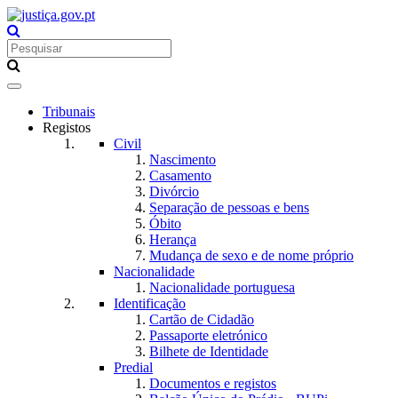
Toggle
navigation
Tribunais
Registos
Civil
Nascimento
Casamento
Divórcio
Separação de pessoas e bens
Óbito
Herança
Mudança de sexo e de nome próprio
Nacionalidade
Nacionalidade portuguesa
Identificação
Cartão de Cidadão
Passaporte eletrónico
Bilhete de Identidade
Predial
Documentos e registos