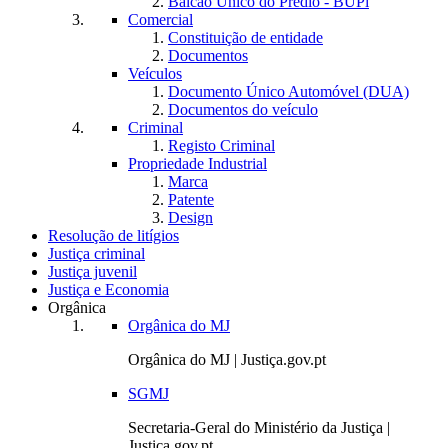
Balcão Único do Prédio - BUPi
Comercial
Constituição de entidade
Documentos
Veículos
Documento Único Automóvel (DUA)
Documentos do veículo
Criminal
Registo Criminal
Propriedade Industrial
Marca
Patente
Design
Resolução de litígios
Justiça criminal
Justiça juvenil
Justiça e Economia
Orgânica
Orgânica do MJ
Orgânica do MJ | Justiça.gov.pt
SGMJ
Secretaria-Geral do Ministério da Justiça |
Justiça.gov.pt