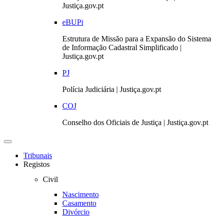
Justiça.gov.pt
eBUPi
Estrutura de Missão para a Expansão do Sistema
de Informação Cadastral Simplificado |
Justiça.gov.pt
PJ
Polícia Judiciária | Justiça.gov.pt
COJ
Conselho dos Oficiais de Justiça | Justiça.gov.pt
Toggle
navigation
Tribunais
Registos
Civil
Nascimento
Casamento
Divórcio