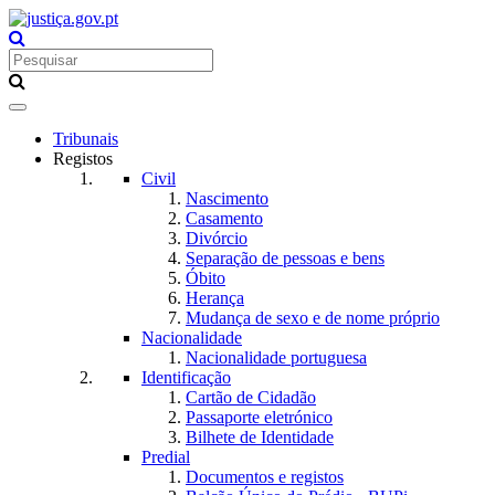
Toggle
navigation
Tribunais
Registos
Civil
Nascimento
Casamento
Divórcio
Separação de pessoas e bens
Óbito
Herança
Mudança de sexo e de nome próprio
Nacionalidade
Nacionalidade portuguesa
Identificação
Cartão de Cidadão
Passaporte eletrónico
Bilhete de Identidade
Predial
Documentos e registos