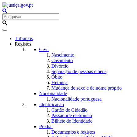
Toggle
navigation
Tribunais
Registos
Civil
Nascimento
Casamento
Divórcio
Separação de pessoas e bens
Óbito
Herança
Mudança de sexo e de nome próprio
Nacionalidade
Nacionalidade portuguesa
Identificação
Cartão de Cidadão
Passaporte eletrónico
Bilhete de Identidade
Predial
Documentos e registos