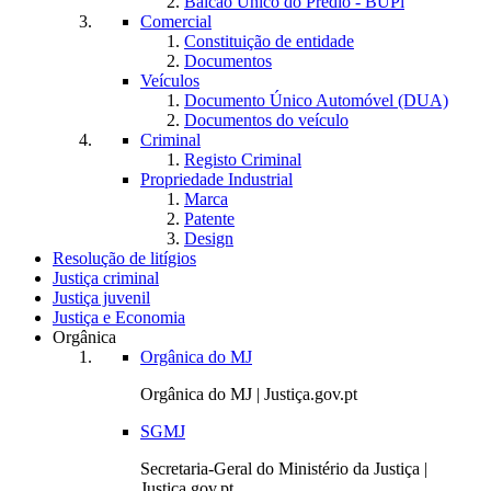
Balcão Único do Prédio - BUPi
Comercial
Constituição de entidade
Documentos
Veículos
Documento Único Automóvel (DUA)
Documentos do veículo
Criminal
Registo Criminal
Propriedade Industrial
Marca
Patente
Design
Resolução de litígios
Justiça criminal
Justiça juvenil
Justiça e Economia
Orgânica
Orgânica do MJ
Orgânica do MJ | Justiça.gov.pt
SGMJ
Secretaria-Geral do Ministério da Justiça |
Justiça.gov.pt