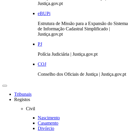
Justiça.gov.pt
eBUPi
Estrutura de Missão para a Expansão do Sistema
de Informação Cadastral Simplificado |
Justiça.gov.pt
PJ
Polícia Judiciária | Justiça.gov.pt
COJ
Conselho dos Oficiais de Justiça | Justiça.gov.pt
Toggle
navigation
Tribunais
Registos
Civil
Nascimento
Casamento
Divórcio