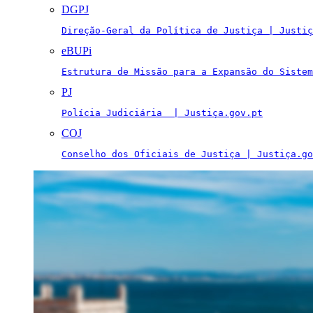
DGPJ
Direção-Geral da Política de Justiça | Justiç
eBUPi
Estrutura de Missão para a Expansão do Sistem
PJ
Polícia Judiciária  | Justiça.gov.pt
COJ
Conselho dos Oficiais de Justiça | Justiça.go