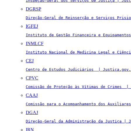
Inspeção-Geral dos Serviços de Justiça | Just
DGRSP
Direção-Geral de Reinserção e Serviços Prisio
IGFEJ
Instituto de Gestão Financeira e Equipamentos
INMLCF
Instituto Nacional de Medicina Legal e Ciênci
CEJ
Centro de Estudos Judiciários  | Justiça.gov.
CPVC
Comissão de Proteção às Vítimas de Crimes  | 
CAAJ
Comissão para o Acompanhamento dos Auxiliares
DGAJ
Direção-Geral da Administração da Justiça | J
IRN