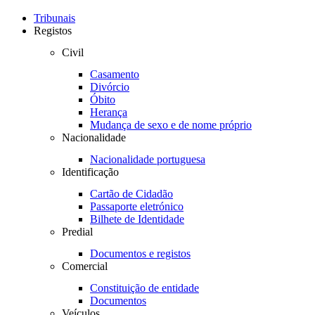
Toggle
navigation
Tribunais
Registos
Civil
Casamento
Divórcio
Óbito
Herança
Mudança de sexo e de nome próprio
Nacionalidade
Nacionalidade portuguesa
Identificação
Cartão de Cidadão
Passaporte eletrónico
Bilhete de Identidade
Predial
Documentos e registos
Comercial
Constituição de entidade
Documentos
Veículos