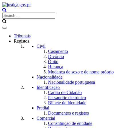
Toggle
navigation
Tribunais
Registos
Civil
Casamento
Divórcio
Óbito
Herança
Mudança de sexo e de nome próprio
Nacionalidade
Nacionalidade portuguesa
Identificação
Cartão de Cidadão
Passaporte eletrónico
Bilhete de Identidade
Predial
Documentos e registos
Comercial
Constituição de entidade