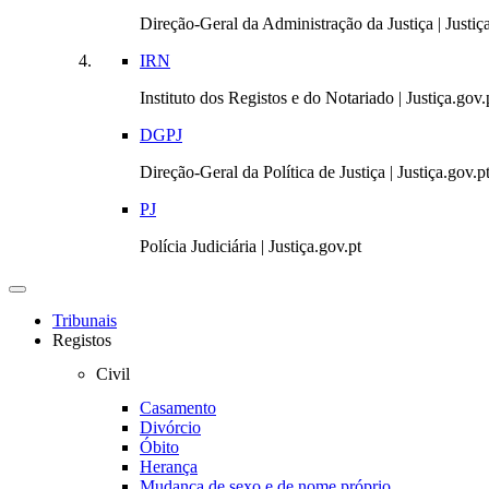
Direção-Geral da Administração da Justiça | Justiç
IRN
Instituto dos Registos e do Notariado | Justiça.gov.
DGPJ
Direção-Geral da Política de Justiça | Justiça.gov.p
PJ
Polícia Judiciária | Justiça.gov.pt
Toggle
navigation
Tribunais
Registos
Civil
Casamento
Divórcio
Óbito
Herança
Mudança de sexo e de nome próprio