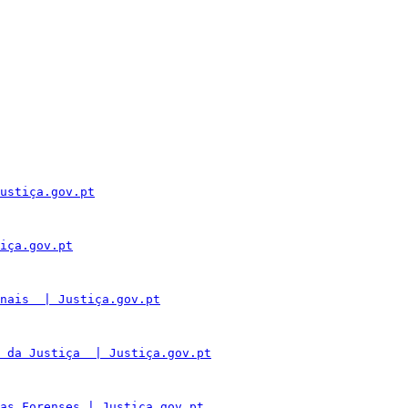
ustiça.gov.pt
iça.gov.pt
nais  | Justiça.gov.pt
 da Justiça  | Justiça.gov.pt
as Forenses | Justiça.gov.pt