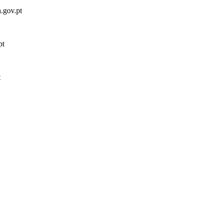
a.gov.pt
pt
t