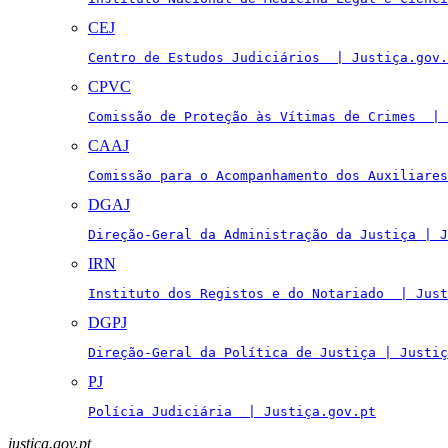
CEJ
Centro de Estudos Judiciários  | Justiça.gov.
CPVC
Comissão de Proteção às Vítimas de Crimes  | 
CAAJ
Comissão para o Acompanhamento dos Auxiliares
DGAJ
Direção-Geral da Administração da Justiça | J
IRN
Instituto dos Registos e do Notariado  | Just
DGPJ
Direção-Geral da Política de Justiça | Justiç
PJ
Polícia Judiciária  | Justiça.gov.pt
justica.gov.pt