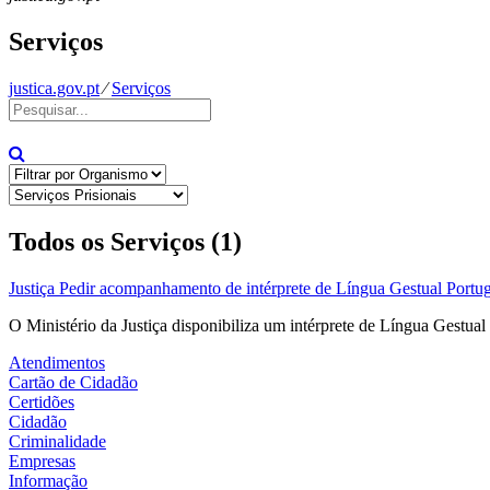
Serviços
justica.gov.pt
⁄
Serviços
Todos os Serviços (1)
Justiça
Pedir acompanhamento de intérprete de Língua Gestual Portu
O Ministério da Justiça disponibiliza um intérprete de Língua Gestua
Atendimentos
Cartão de Cidadão
Certidões
Cidadão
Criminalidade
Empresas
Informação