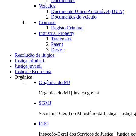
Documentos
Veículos
Documento Único Automóvel (DUA)
Documentos do veículo
Criminal
Registo Criminal
Industrial Property
Trademark
Patent
Design
Resolução de litígios
Justiça criminal
Justiça juvenil
Justiça e Economia
Orgânica
Orgânica do MJ
Orgânica do MJ | Justiça.gov.pt
SGMJ
Secretaria-Geral do Ministério da Justiça | Justiça.
IGSJ
Inspeção-Geral dos Serviços de Justiça | Justiça.go