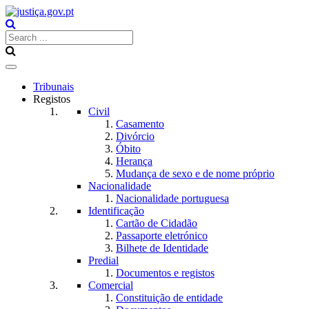
Toggle
navigation
Tribunais
Registos
Civil
Casamento
Divórcio
Óbito
Herança
Mudança de sexo e de nome próprio
Nacionalidade
Nacionalidade portuguesa
Identificação
Cartão de Cidadão
Passaporte eletrónico
Bilhete de Identidade
Predial
Documentos e registos
Comercial
Constituição de entidade