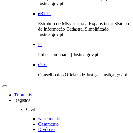
Justiça.gov.pt
eBUPi
Estrutura de Missão para a Expansão do Sistema
de Informação Cadastral Simplificado |
Justiça.gov.pt
PJ
Polícia Judiciária | Justiça.gov.pt
COJ
Conselho dos Oficiais de Justiça | Justiça.gov.pt
Toggle
navigation
Tribunais
Registos
Civil
Nascimento
Casamento
Divórcio