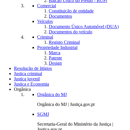
Balcão Único do Prédio - BUPi
Comercial
Constituição de entidade
Documentos
Veículos
Documento Único Automóvel (DUA)
Documentos do veículo
Criminal
Registo Criminal
Propriedade Industrial
Marca
Patente
Design
Resolução de litígios
Justiça criminal
Justiça juvenil
Justiça e Economia
Orgânica
Orgânica do MJ
Orgânica do MJ | Justiça.gov.pt
SGMJ
Secretaria-Geral do Ministério da Justiça |
Justiça.gov.pt