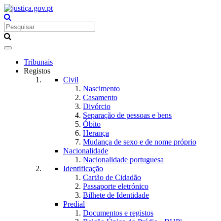
Toggle
navigation
Tribunais
Registos
Civil
Nascimento
Casamento
Divórcio
Separação de pessoas e bens
Óbito
Herança
Mudança de sexo e de nome próprio
Nacionalidade
Nacionalidade portuguesa
Identificação
Cartão de Cidadão
Passaporte eletrónico
Bilhete de Identidade
Predial
Documentos e registos