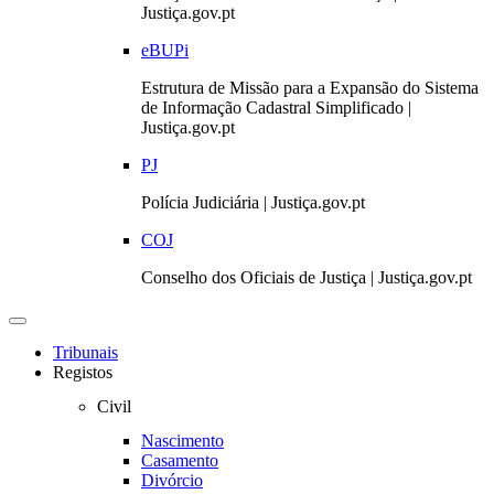
Justiça.gov.pt
eBUPi
Estrutura de Missão para a Expansão do Sistema
de Informação Cadastral Simplificado |
Justiça.gov.pt
PJ
Polícia Judiciária | Justiça.gov.pt
COJ
Conselho dos Oficiais de Justiça | Justiça.gov.pt
Toggle
navigation
Tribunais
Registos
Civil
Nascimento
Casamento
Divórcio