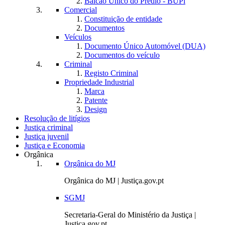
Balcão Único do Prédio - BUPi
Comercial
Constituição de entidade
Documentos
Veículos
Documento Único Automóvel (DUA)
Documentos do veículo
Criminal
Registo Criminal
Propriedade Industrial
Marca
Patente
Design
Resolução de litígios
Justiça criminal
Justiça juvenil
Justiça e Economia
Orgânica
Orgânica do MJ
Orgânica do MJ | Justiça.gov.pt
SGMJ
Secretaria-Geral do Ministério da Justiça |
Justiça.gov.pt