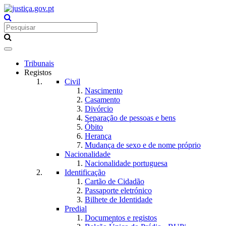
Toggle
navigation
Tribunais
Registos
Civil
Nascimento
Casamento
Divórcio
Separação de pessoas e bens
Óbito
Herança
Mudança de sexo e de nome próprio
Nacionalidade
Nacionalidade portuguesa
Identificação
Cartão de Cidadão
Passaporte eletrónico
Bilhete de Identidade
Predial
Documentos e registos