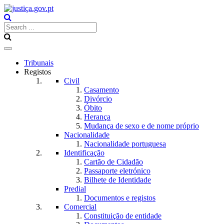
Toggle
navigation
Tribunais
Registos
Civil
Casamento
Divórcio
Óbito
Herança
Mudança de sexo e de nome próprio
Nacionalidade
Nacionalidade portuguesa
Identificação
Cartão de Cidadão
Passaporte eletrónico
Bilhete de Identidade
Predial
Documentos e registos
Comercial
Constituição de entidade