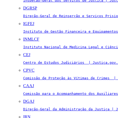
Inspeção-Geral dos Serviços de Justiça | Just
DGRSP
Direção-Geral de Reinserção e Serviços Prisio
IGFEJ
Instituto de Gestão Financeira e Equipamentos
INMLCF
Instituto Nacional de Medicina Legal e Ciênci
CEJ
Centro de Estudos Judiciários  | Justiça.gov.
CPVC
Comissão de Proteção às Vítimas de Crimes  | 
CAAJ
Comissão para o Acompanhamento dos Auxiliares
DGAJ
Direção-Geral da Administração da Justiça | J
IRN