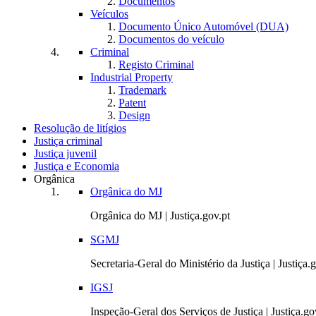
Documentos
Veículos
Documento Único Automóvel (DUA)
Documentos do veículo
Criminal
Registo Criminal
Industrial Property
Trademark
Patent
Design
Resolução de litígios
Justiça criminal
Justiça juvenil
Justiça e Economia
Orgânica
Orgânica do MJ
Orgânica do MJ | Justiça.gov.pt
SGMJ
Secretaria-Geral do Ministério da Justiça | Justiça.
IGSJ
Inspeção-Geral dos Serviços de Justiça | Justiça.go