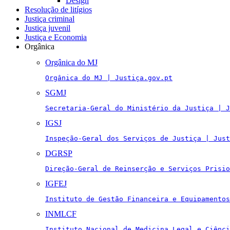
Design
Resolução de litígios
Justiça criminal
Justiça juvenil
Justiça e Economia
Orgânica
Orgânica do MJ
Orgânica do MJ | Justiça.gov.pt
SGMJ
Secretaria-Geral do Ministério da Justiça | J
IGSJ
Inspeção-Geral dos Serviços de Justiça | Just
DGRSP
Direção-Geral de Reinserção e Serviços Prisio
IGFEJ
Instituto de Gestão Financeira e Equipamentos
INMLCF
Instituto Nacional de Medicina Legal e Ciênci