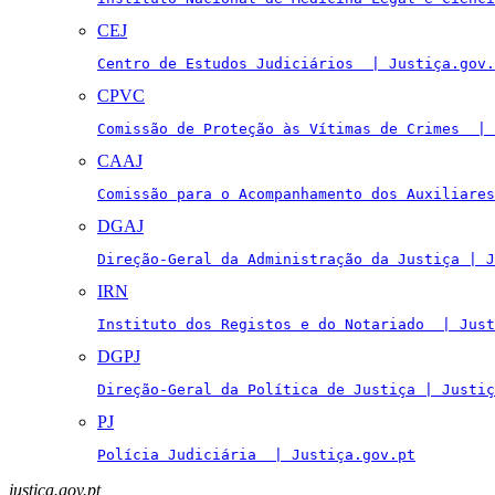
CEJ
Centro de Estudos Judiciários  | Justiça.gov.
CPVC
Comissão de Proteção às Vítimas de Crimes  | 
CAAJ
Comissão para o Acompanhamento dos Auxiliares
DGAJ
Direção-Geral da Administração da Justiça | J
IRN
Instituto dos Registos e do Notariado  | Just
DGPJ
Direção-Geral da Política de Justiça | Justiç
PJ
Polícia Judiciária  | Justiça.gov.pt
justica.gov.pt