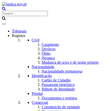
Toggle
navigation
Tribunais
Registos
Civil
Casamento
Divórcio
Óbito
Herança
Mudança de sexo e de nome próprio
Nacionalidade
Nacionalidade portuguesa
Identificação
Cartão de Cidadão
Passaporte eletrónico
Bilhete de Identidade
Predial
Documentos e registos
Comercial
Constituição de entidade