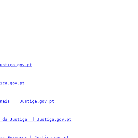
ustiça.gov.pt
iça.gov.pt
nais  | Justiça.gov.pt
 da Justiça  | Justiça.gov.pt
as Forenses | Justiça.gov.pt