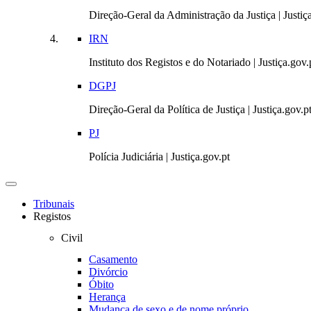
Direção-Geral da Administração da Justiça | Justiç
IRN
Instituto dos Registos e do Notariado | Justiça.gov.
DGPJ
Direção-Geral da Política de Justiça | Justiça.gov.p
PJ
Polícia Judiciária | Justiça.gov.pt
Toggle
navigation
Tribunais
Registos
Civil
Casamento
Divórcio
Óbito
Herança
Mudança de sexo e de nome próprio