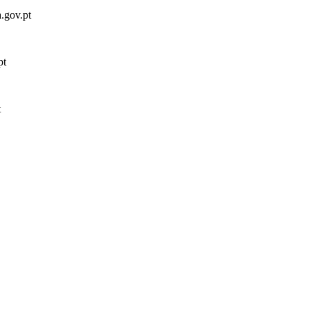
a.gov.pt
pt
t