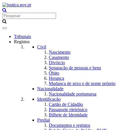
Toggle
navigation
Tribunais
Registos
Civil
Nascimento
Casamento
Divórcio
Separação de pessoas e bens
Óbito
Herança
Mudança de sexo e de nome próprio
Nacionalidade
Nacionalidade portuguesa
Identificação
Cartão de Cidadão
Passaporte eletrónico
Bilhete de Identidade
Predial
Documentos e registos