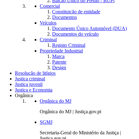
Balcão Único do Prédio - BUPi
Comercial
Constituição de entidade
Documentos
Veículos
Documento Único Automóvel (DUA)
Documentos do veículo
Criminal
Registo Criminal
Propriedade Industrial
Marca
Patente
Design
Resolução de litígios
Justiça criminal
Justiça juvenil
Justiça e Economia
Orgânica
Orgânica do MJ
Orgânica do MJ | Justiça.gov.pt
SGMJ
Secretaria-Geral do Ministério da Justiça |
Justiça.gov.pt