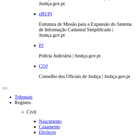
Justiça.gov.pt
eBUPi
Estrutura de Missão para a Expansão do Sistema
de Informação Cadastral Simplificado |
Justiça.gov.pt
PJ
Polícia Judiciária | Justiça.gov.pt
COJ
Conselho dos Oficiais de Justiça | Justiça.gov.pt
Toggle
navigation
Tribunais
Registos
Civil
Nascimento
Casamento
Divórcio