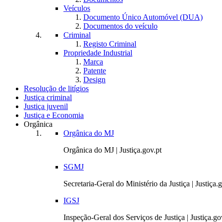
Veículos
Documento Único Automóvel (DUA)
Documentos do veículo
Criminal
Registo Criminal
Propriedade Industrial
Marca
Patente
Design
Resolução de litígios
Justiça criminal
Justiça juvenil
Justiça e Economia
Orgânica
Orgânica do MJ
Orgânica do MJ | Justiça.gov.pt
SGMJ
Secretaria-Geral do Ministério da Justiça | Justiça.
IGSJ
Inspeção-Geral dos Serviços de Justiça | Justiça.go