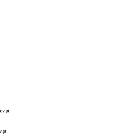
gov.pt
v.pt