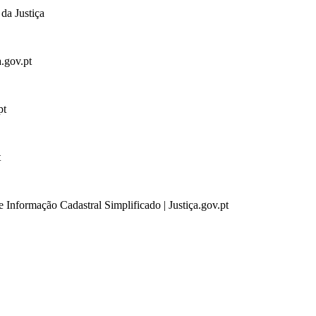
da Justiça
a.gov.pt
pt
t
 Informação Cadastral Simplificado | Justiça.gov.pt