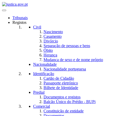
Toggle navigation
Tribunais
Registos
Civil
Nascimento
Casamento
Divórcio
Separação de pessoas e bens
Óbito
Herança
Mudança de sexo e de nome próprio
Nacionalidade
Nacionalidade portuguesa
Identificação
Cartão de Cidadão
Passaporte eletrónico
Bilhete de Identidade
Predial
Documentos e registos
Balcão Único do Prédio - BUPi
Comercial
Constituição de entidade
Documentos