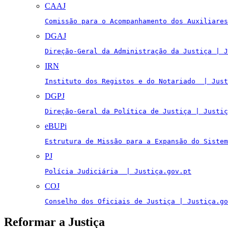
CAAJ
Comissão para o Acompanhamento dos Auxiliares
DGAJ
Direção-Geral da Administração da Justiça | J
IRN
Instituto dos Registos e do Notariado  | Just
DGPJ
Direção-Geral da Política de Justiça | Justiç
eBUPi
Estrutura de Missão para a Expansão do Sistem
PJ
Polícia Judiciária  | Justiça.gov.pt
COJ
Conselho dos Oficiais de Justiça | Justiça.go
Reformar a Justiça