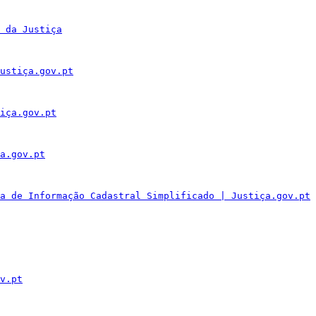
 da Justiça
ustiça.gov.pt
iça.gov.pt
a.gov.pt
a de Informação Cadastral Simplificado | Justiça.gov.pt
v.pt