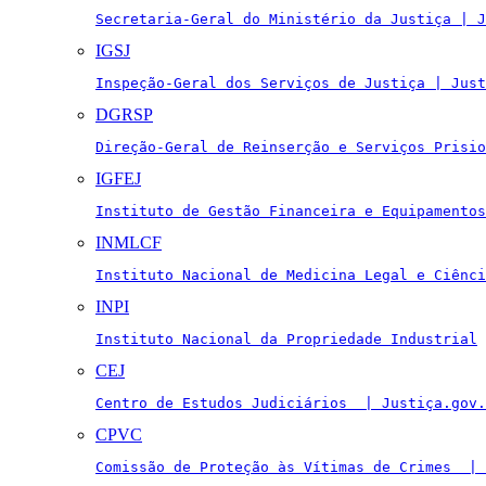
Secretaria-Geral do Ministério da Justiça | J
IGSJ
Inspeção-Geral dos Serviços de Justiça | Just
DGRSP
Direção-Geral de Reinserção e Serviços Prisio
IGFEJ
Instituto de Gestão Financeira e Equipamentos
INMLCF
Instituto Nacional de Medicina Legal e Ciênci
INPI
Instituto Nacional da Propriedade Industrial
CEJ
Centro de Estudos Judiciários  | Justiça.gov.
CPVC
Comissão de Proteção às Vítimas de Crimes  | 