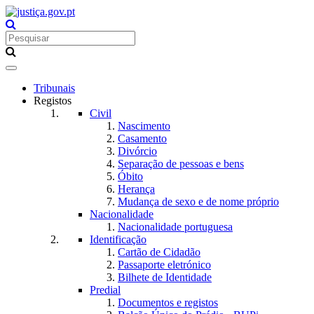
Toggle
navigation
Tribunais
Registos
Civil
Nascimento
Casamento
Divórcio
Separação de pessoas e bens
Óbito
Herança
Mudança de sexo e de nome próprio
Nacionalidade
Nacionalidade portuguesa
Identificação
Cartão de Cidadão
Passaporte eletrónico
Bilhete de Identidade
Predial
Documentos e registos