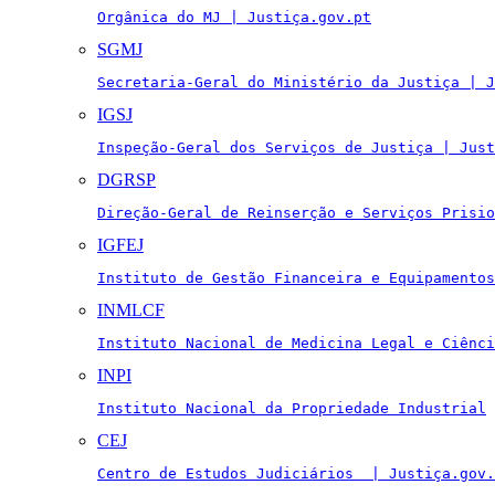
Orgânica do MJ | Justiça.gov.pt
SGMJ
Secretaria-Geral do Ministério da Justiça | J
IGSJ
Inspeção-Geral dos Serviços de Justiça | Just
DGRSP
Direção-Geral de Reinserção e Serviços Prisio
IGFEJ
Instituto de Gestão Financeira e Equipamentos
INMLCF
Instituto Nacional de Medicina Legal e Ciênci
INPI
Instituto Nacional da Propriedade Industrial
CEJ
Centro de Estudos Judiciários  | Justiça.gov.