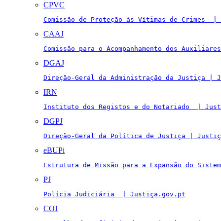
CPVC
Comissão de Proteção às Vítimas de Crimes  | 
CAAJ
Comissão para o Acompanhamento dos Auxiliares
DGAJ
Direção-Geral da Administração da Justiça | J
IRN
Instituto dos Registos e do Notariado  | Just
DGPJ
Direção-Geral da Política de Justiça | Justiç
eBUPi
Estrutura de Missão para a Expansão do Sistem
PJ
Polícia Judiciária  | Justiça.gov.pt
COJ