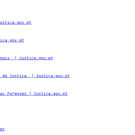
ustiça.gov.pt
iça.gov.pt
nais  | Justiça.gov.pt
 da Justiça  | Justiça.gov.pt
as Forenses | Justiça.gov.pt
pt