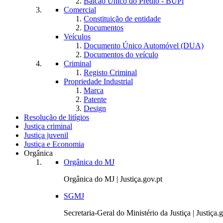
Balcão Único do Prédio - BUPi
Comercial
Constituição de entidade
Documentos
Veículos
Documento Único Automóvel (DUA)
Documentos do veículo
Criminal
Registo Criminal
Propriedade Industrial
Marca
Patente
Design
Resolução de litígios
Justiça criminal
Justiça juvenil
Justiça e Economia
Orgânica
Orgânica do MJ
Orgânica do MJ | Justiça.gov.pt
SGMJ
Secretaria-Geral do Ministério da Justiça | Justiça.