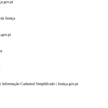
ça.gov.pt
da Justiça
a.gov.pt
pt
t
 Informação Cadastral Simplificado | Justiça.gov.pt