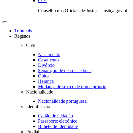
COJ
Conselho dos Oficiais de Justiça | Justiça.gov.pt
Toggle
navigation
Tribunais
Registos
Civil
Nascimento
Casamento
Divórcio
Separação de pessoas e bens
Óbito
Herança
Mudança de sexo e de nome próprio
Nacionalidade
Nacionalidade portuguesa
Identificação
Cartão de Cidadão
Passaporte eletrónico
Bilhete de Identidade
Predial