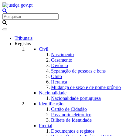
Toggle
navigation
Tribunais
Registos
Civil
Nascimento
Casamento
Divórcio
Separação de pessoas e bens
Óbito
Herança
Mudança de sexo e de nome próprio
Nacionalidade
Nacionalidade portuguesa
Identificação
Cartão de Cidadão
Passaporte eletrónico
Bilhete de Identidade
Predial
Documentos e registos