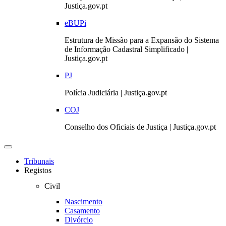
Justiça.gov.pt
eBUPi
Estrutura de Missão para a Expansão do Sistema
de Informação Cadastral Simplificado |
Justiça.gov.pt
PJ
Polícia Judiciária | Justiça.gov.pt
COJ
Conselho dos Oficiais de Justiça | Justiça.gov.pt
Toggle
navigation
Tribunais
Registos
Civil
Nascimento
Casamento
Divórcio