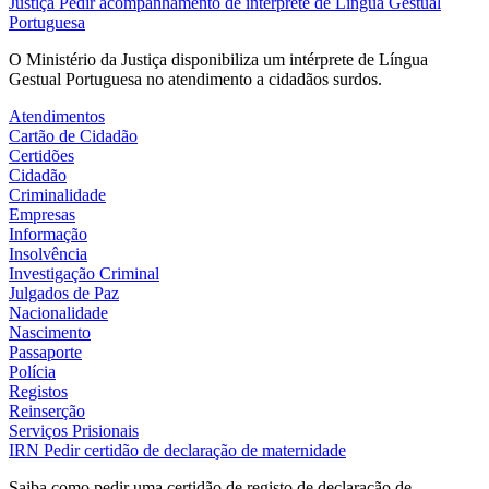
Justiça
Pedir acompanhamento de intérprete de Língua Gestual
Portuguesa
O Ministério da Justiça disponibiliza um intérprete de Língua
Gestual Portuguesa no atendimento a cidadãos surdos.
Atendimentos
Cartão de Cidadão
Certidões
Cidadão
Criminalidade
Empresas
Informação
Insolvência
Investigação Criminal
Julgados de Paz
Nacionalidade
Nascimento
Passaporte
Polícia
Registos
Reinserção
Serviços Prisionais
IRN
Pedir certidão de declaração de maternidade
Saiba como pedir uma certidão de registo de declaração de