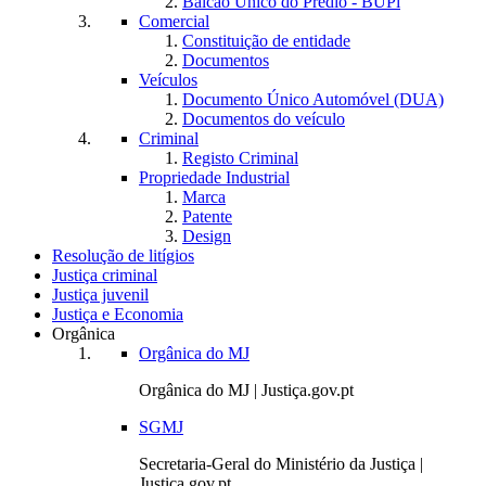
Balcão Único do Prédio - BUPi
Comercial
Constituição de entidade
Documentos
Veículos
Documento Único Automóvel (DUA)
Documentos do veículo
Criminal
Registo Criminal
Propriedade Industrial
Marca
Patente
Design
Resolução de litígios
Justiça criminal
Justiça juvenil
Justiça e Economia
Orgânica
Orgânica do MJ
Orgânica do MJ | Justiça.gov.pt
SGMJ
Secretaria-Geral do Ministério da Justiça |
Justiça.gov.pt