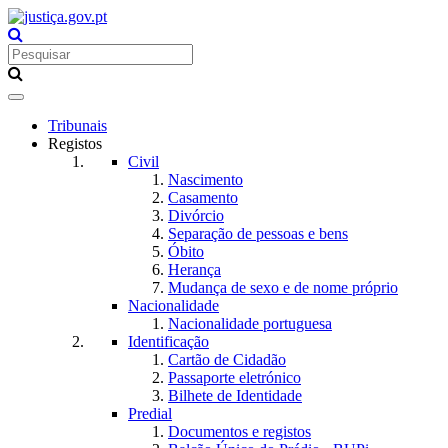
Toggle
navigation
Tribunais
Registos
Civil
Nascimento
Casamento
Divórcio
Separação de pessoas e bens
Óbito
Herança
Mudança de sexo e de nome próprio
Nacionalidade
Nacionalidade portuguesa
Identificação
Cartão de Cidadão
Passaporte eletrónico
Bilhete de Identidade
Predial
Documentos e registos