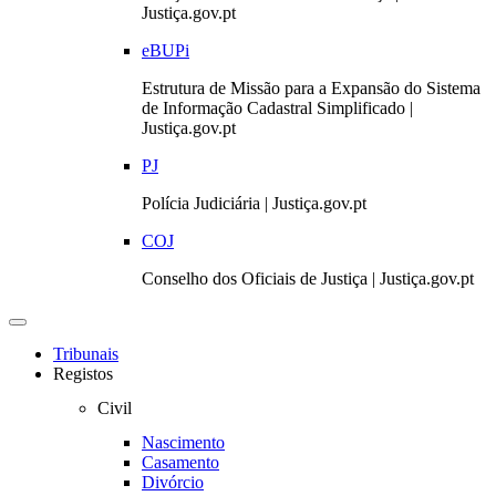
Justiça.gov.pt
eBUPi
Estrutura de Missão para a Expansão do Sistema
de Informação Cadastral Simplificado |
Justiça.gov.pt
PJ
Polícia Judiciária | Justiça.gov.pt
COJ
Conselho dos Oficiais de Justiça | Justiça.gov.pt
Toggle
navigation
Tribunais
Registos
Civil
Nascimento
Casamento
Divórcio