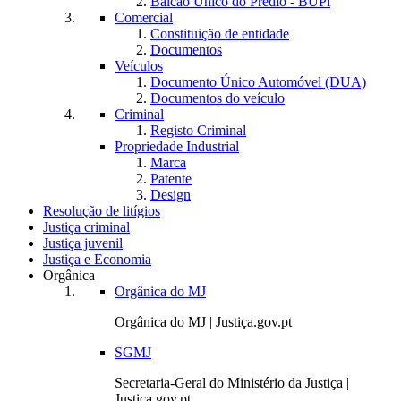
Balcão Único do Prédio - BUPi
Comercial
Constituição de entidade
Documentos
Veículos
Documento Único Automóvel (DUA)
Documentos do veículo
Criminal
Registo Criminal
Propriedade Industrial
Marca
Patente
Design
Resolução de litígios
Justiça criminal
Justiça juvenil
Justiça e Economia
Orgânica
Orgânica do MJ
Orgânica do MJ | Justiça.gov.pt
SGMJ
Secretaria-Geral do Ministério da Justiça |
Justiça.gov.pt