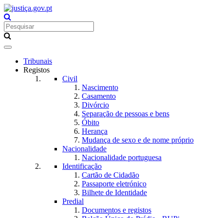
Toggle
navigation
Tribunais
Registos
Civil
Nascimento
Casamento
Divórcio
Separação de pessoas e bens
Óbito
Herança
Mudança de sexo e de nome próprio
Nacionalidade
Nacionalidade portuguesa
Identificação
Cartão de Cidadão
Passaporte eletrónico
Bilhete de Identidade
Predial
Documentos e registos