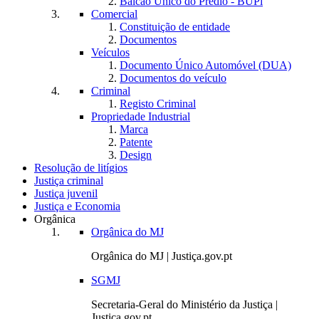
Balcão Único do Prédio - BUPi
Comercial
Constituição de entidade
Documentos
Veículos
Documento Único Automóvel (DUA)
Documentos do veículo
Criminal
Registo Criminal
Propriedade Industrial
Marca
Patente
Design
Resolução de litígios
Justiça criminal
Justiça juvenil
Justiça e Economia
Orgânica
Orgânica do MJ
Orgânica do MJ | Justiça.gov.pt
SGMJ
Secretaria-Geral do Ministério da Justiça |
Justiça.gov.pt