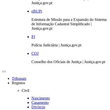
Justiça.gov.pt
eBUPi
Estrutura de Missão para a Expansão do Sistema
de Informação Cadastral Simplificado |
Justiça.gov.pt
PJ
Polícia Judiciária | Justiça.gov.pt
COJ
Conselho dos Oficiais de Justiça | Justiça.gov.pt
Toggle
navigation
Tribunais
Registos
Civil
Nascimento
Casamento
Divórcio